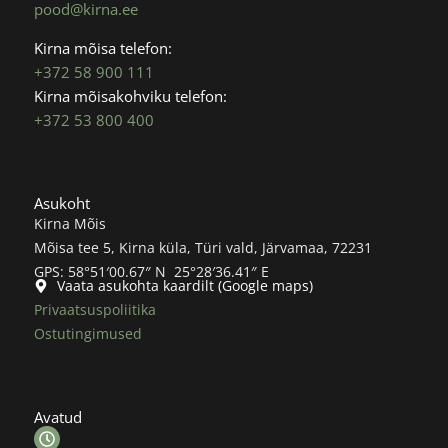
pood@kirna.ee
Kirna mõisa telefon:
+372 58 900 111
Kirna mõisakohviku telefon:
+372 53 800 400
Asukoht
Kirna Mõis
Mõisa tee 5, Kirna küla, Türi vald, Järvamaa, 72231
GPS: 58°51′00.67″ N 25°28′36.41″ E
Vaata asukohta kaardilt (Google maps)
Privaatsuspoliitika
Ostutingimused
Avatud