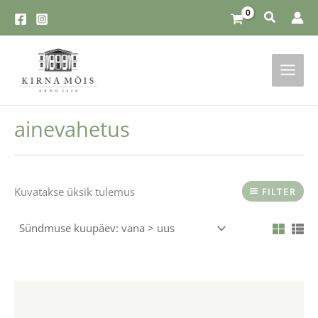
Skip
to
content
ainevahetus
Kuvatakse üksik tulemus
FILTER
Sellel
tootel