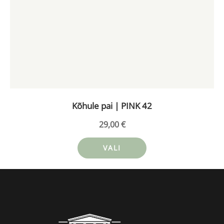
on
mitu
varianti.
Valikuid
saab
teha
tootelehel.
Kõhule pai | PINK 42
29,00
€
VALI