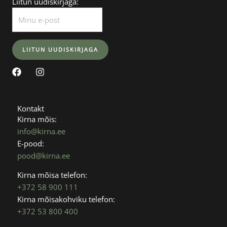
Liitun uudiskirjaga:
F
I
a
n
c
s
e
t
b
a
Kontakt
o
g
Kirna mõis:
o
r
info@kirna.ee
k
a
E-pood:
m
pood@kirna.ee
Kirna mõisa telefon:
+372 58 900 111
Kirna mõisakohviku telefon:
+372 53 800 400