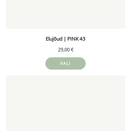
saab
teha
tootelehel.
Elujõud | PINK 43
29,00
€
VALI
Sellel
tootel
on
mitu
varianti.
Valikuid
saab
teha