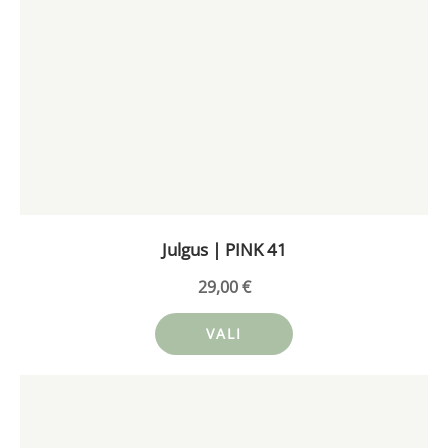
tootel
on
mitu
varianti.
Valikuid
saab
teha
tootelehel.
Julgus | PINK 41
29,00
€
VALI
Sellel
tootel
on