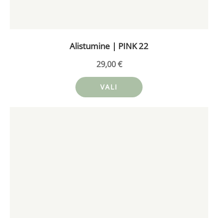
teha
tootelehel.
Alistumine | PINK 22
29,00
€
VALI
Sellel
tootel
on
mitu
varianti.
Valikuid
saab
teha
tootelehel.