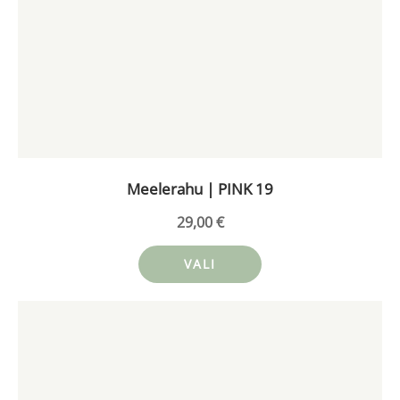
on
mitu
varianti.
Valikuid
saab
teha
tootelehel.
Meelerahu | PINK 19
29,00
€
VALI
Sellel
tootel
on
mitu
varianti.