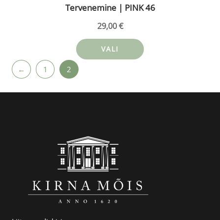
Tervenemine | PINK 46
29,00
€
VALI
←
1
2