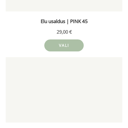
tootelehel.
Elu usaldus | PINK 45
29,00
€
VALI
Sellel
tootel
on
mitu
varianti.
Valikuid
saab
teha
tootelehel.