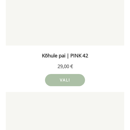
mitu
varianti.
Valikuid
saab
teha
tootelehel.
Kõhule pai | PINK 42
29,00
€
VALI
Sellel
tootel
on
mitu
varianti.
Valikuid