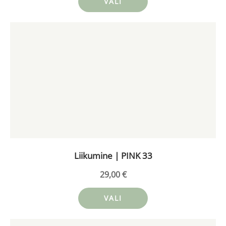
VALI
Sellel
tootel
on
mitu
varianti.
Valikuid
saab
teha
tootelehel.
Liikumine | PINK 33
29,00
€
VALI
Sellel