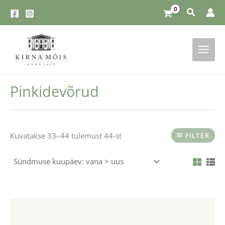
Skip
to
content
Pinkidevõrud
Kuvatakse 33–44 tulemust 44-st
FILTER
Sellel
tootel