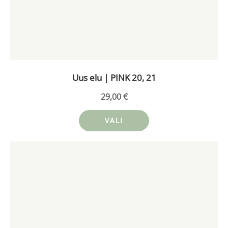
Valikuid
saab
teha
tootelehel.
Uus elu | PINK 20, 21
29,00
€
VALI
Sellel
tootel
on
mitu
varianti.
Valikuid
saab