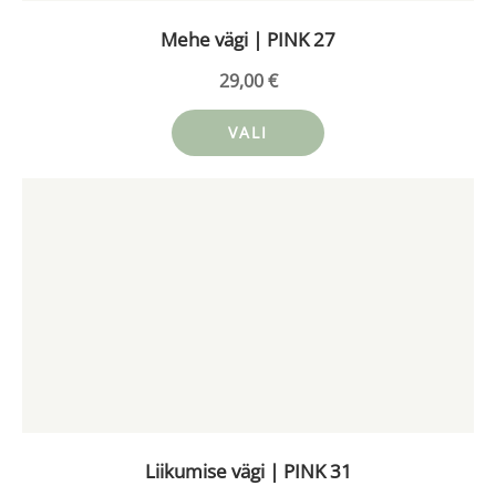
Mehe vägi | PINK 27
29,00
€
VALI
Sellel
tootel
on
mitu
varianti.
Valikuid
saab
teha
tootelehel.
Liikumise vägi | PINK 31