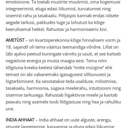
emotsioone. Ta toetab mustrite muutmist, oma kogemuse
integreerimist, eluga edasi liikumist, turvatunnet ning
sisemist rahu ja tasakaalu. Piltjaspis kannab endas iidsete
aegade tarkusi, pakkudes tuge ja lohutust ka kõige
keerulisemal hetkel. Rahustav ja harmoniseeriv kivi.
AMETÜST
– on kvartsiperekonna kõige hinnalisem vorm ja
18. sajandil oli tema väärtus teemandiga võrdne. Lillat on
läbi ajaloo peetud kuningate värviks ja usuti, et see kaitseb
negatiivse energia ja musta maagia eest. Tema nimi
tõlgituna kreeka keelest tähendab “mitte mürgine” ehk
temast on abi vabanemaks igasugusest sõltuvusest ja
liigtarbimisest. Ka seostatakse teda usalduse, mõistmise,
tasakaalu, harmoonia, sügava meelerahu, intuitsiooni ning
sisemise tarkusega. Rahustab liigaktiivse meele ja kaotab
peavalu ning asemele toob lõõgastuse ning hea ja rahuliku
une.
INDIA AHHAAT
– India ahhaat on uute alguste, arengu,
otsuste langetamise, kasvamise ja eluga edasi liikumise