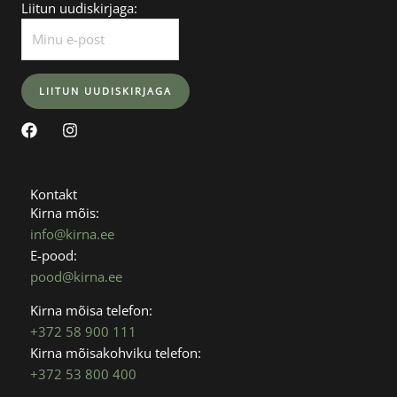
Liitun uudiskirjaga:
F
I
a
n
c
s
e
t
b
a
Kontakt
o
g
Kirna mõis:
o
r
info@kirna.ee
k
a
E-pood:
m
pood@kirna.ee
Kirna mõisa telefon:
+372 58 900 111
Kirna mõisakohviku telefon:
+372 53 800 400