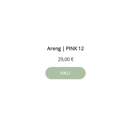
Areng | PINK 12
29,00
€
VALI
Sellel
tootel
on
mitu
varianti.
Valikuid
saab