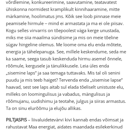
võrdlemine, konkureerimine, saavutamine, teatavatest
ühiskonna normidest kramplikult kinnihaaramine, mitte
märkamine, hoolimatus jms. Kõik see loob pinnase meie
peamisele hirmule ‒ mind ei armastata ja ma ei ole piisav.
Kogu selles virvarris on tõepoolest väga kerge unustada,
miks me siia maailma sündisime ja mis on meie tõeline
sügav hingeline olemus. Me loome oma elu enda mõtete,
energia ja tähelepanuga. See, millele keskendume, seda me
ka saame, seega tasub keskenduda hirmu asemel õnnele,
rõõmule, kergusele ja tänulikkusele. Leia üles enda
„sisemine laps” ja saa temaga tuttavaks. Mis tal oli senini
puudu ja mis teeb haiget? Tervenda enda „sisemise lapse”
haavad, sest see laps aitab sul elada tõeliselt unistuste elu,
milleks on loomingulisus ja vabadus, mängulisus ja
rõõmujanu, uudishimu ja teotahe, julgus ja siiras armastus.
Ta on sinu elurõõmu ja elujõu allikas.
PILTJASPIS
– liivaluidetevärvi kivi kannab endas võimsat ja
rahustavat Maa energiat, aidates maandada esilekerkinud