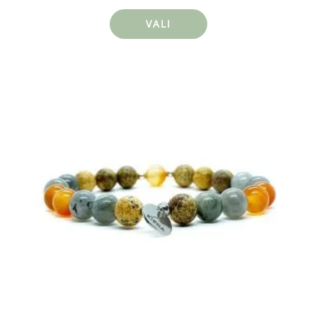
VALI
Sellel
tootel
on
mitu
varianti.
Valikuid
saab
teha
tootelehel.