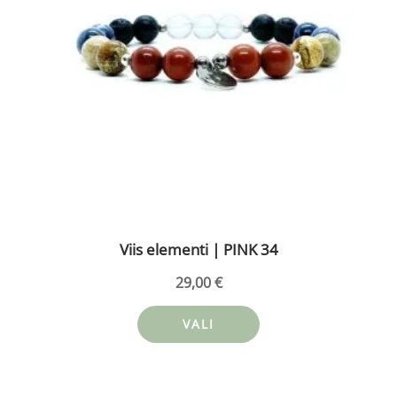
teha
tootelehel.
Viis elementi | PINK 34
29,00
€
VALI
Sellel
tootel