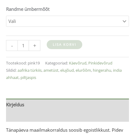
Randme ümbermõõt
-
+
LISA KORVI
Tootekood:
pink19
Kategooriad:
Käevõrud
,
Pinkidevõrud
Sildid:
aafrika türkiis
,
ametüst
,
elujõud
,
elurõõm
,
hingerahu
,
india
ahhaat
,
piltjaspis
Kirjeldus
Lisainfo
Tänapäeva maailmakorraldus soosib egoistlikkust. Pidev