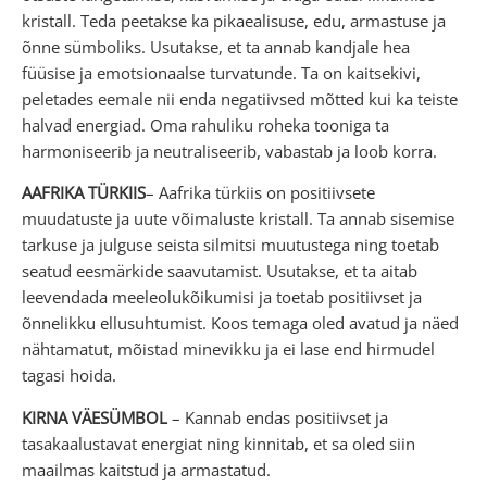
kristall. Teda peetakse ka pikaealisuse, edu, armastuse ja
õnne sümboliks. Usutakse, et ta annab kandjale hea
füüsise ja emotsionaalse turvatunde. Ta on kaitsekivi,
peletades eemale nii enda negatiivsed mõtted kui ka teiste
halvad energiad. Oma rahuliku roheka tooniga ta
harmoniseerib ja neutraliseerib, vabastab ja loob korra.
AAFRIKA TÜRKIIS
– Aafrika türkiis on positiivsete
muudatuste ja uute võimaluste kristall. Ta annab sisemise
tarkuse ja julguse seista silmitsi muutustega ning toetab
seatud eesmärkide saavutamist. Usutakse, et ta aitab
leevendada meeleolukõikumisi ja toetab positiivset ja
õnnelikku ellusuhtumist. Koos temaga oled avatud ja näed
nähtamatut, mõistad minevikku ja ei lase end hirmudel
tagasi hoida.
KIRNA VÄESÜMBOL
– Kannab endas positiivset ja
tasakaalustavat energiat ning kinnitab, et sa oled siin
maailmas kaitstud ja armastatud.