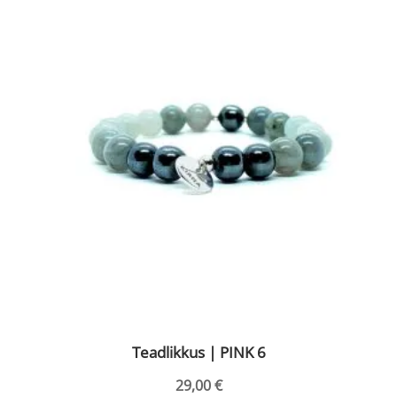
on
mitu
varianti.
Valikuid
saab
teha
tootelehel.
Teadlikkus | PINK 6
29,00
€