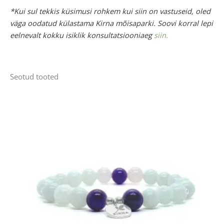
*Kui sul tekkis küsimusi rohkem kui siin on vastuseid, oled
väga oodatud külastama Kirna mõisaparki. Soovi korral lepi
eelnevalt kokku isiklik konsultatsiooniaeg
siin.
Seotud tooted
Sellel
tootel
on
mitu
varianti.
Valikuid
saab
teha
tootelehel.