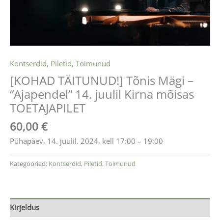
Kontserdid
,
Piletid
,
Toimunud
[KOHAD TÄITUNUD!] Tõnis Mägi –
“Ajapendel” 14. juulil Kirna mõisas
TOETAJAPILET
60,00
€
Pühapäev, 14. juulil. 2024, kell 17:00 – 19:00
Kategooriad:
Kontserdid
,
Piletid
,
Toimunud
Kirjeldus