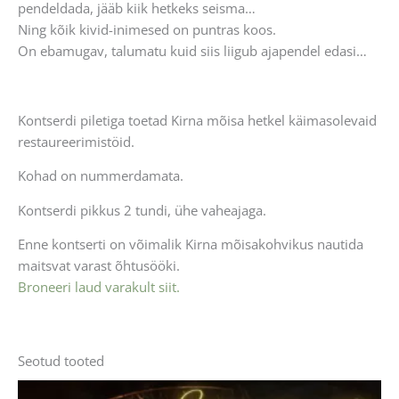
pendeldada, jääb kiik hetkeks seisma…
Ning kõik kivid-inimesed on puntras koos.
On ebamugav, talumatu kuid siis liigub ajapendel edasi…
Kontserdi piletiga toetad Kirna mõisa hetkel käimasolevaid
restaureerimistöid.
Kohad on nummerdamata.
Kontserdi pikkus 2 tundi, ühe vaheajaga.
Enne kontserti on võimalik Kirna mõisakohvikus nautida
maitsvat varast õhtusööki.
Broneeri laud varakult siit.
Seotud tooted