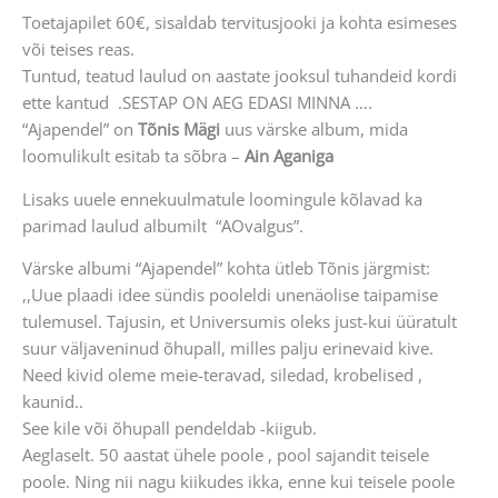
Toetajapilet 60€, sisaldab tervitusjooki ja kohta esimeses
või teises reas.
Tuntud, teatud laulud on aastate jooksul tuhandeid kordi
ette kantud .SESTAP ON AEG EDASI MINNA ….
“Ajapendel” on
Tõnis Mägi
uus värske album, mida
loomulikult esitab ta sõbra –
Ain Aganiga
Lisaks uuele ennekuulmatule loomingule kõlavad ka
parimad laulud albumilt “AOvalgus”.
Värske albumi “Ajapendel” kohta ütleb Tõnis järgmist:
,,Uue plaadi idee sündis pooleldi unenäolise taipamise
tulemusel. Tajusin, et Universumis oleks just-kui üüratult
suur väljaveninud õhupall, milles palju erinevaid kive.
Need kivid oleme meie-teravad, siledad, krobelised ,
kaunid..
See kile või õhupall pendeldab -kiigub.
Aeglaselt. 50 aastat ühele poole , pool sajandit teisele
poole. Ning nii nagu kiikudes ikka, enne kui teisele poole