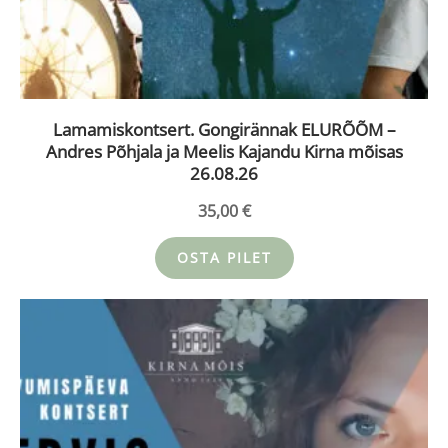
Lamamiskontsert. Gongirännak ELURÕÕM –
Andres Põhjala ja Meelis Kajandu Kirna mõisas
26.08.26
35,00
€
OSTA PILET