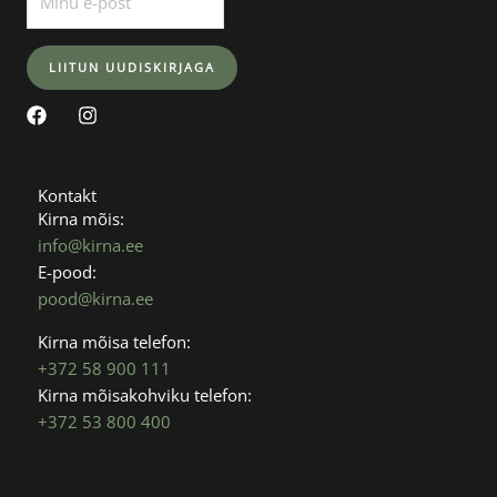
F
I
a
n
c
s
e
t
b
a
Kontakt
o
g
Kirna mõis:
o
r
info@kirna.ee
k
a
E-pood:
m
pood@kirna.ee
Kirna mõisa telefon:
+372 58 900 111
Kirna mõisakohviku telefon:
+372 53 800 400