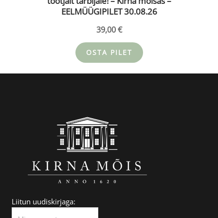
tootjalt tarbijale! – Kirna mõisas –
EELMÜÜGIPILET 30.08.26
39,00
€
OSTA PILET
Liitun uudiskirjaga: