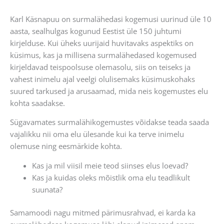
Karl Käsnapuu on surmalähedasi kogemusi uurinud üle 10
aasta, sealhulgas kogunud Eestist üle 150 juhtumi
kirjelduse. Kui üheks uurijaid huvitavaks aspektiks on
küsimus, kas ja millisena surmalähedased kogemused
kirjeldavad teispoolsuse olemasolu, siis on teiseks ja
vahest inimelu ajal veelgi olulisemaks küsimuskohaks
suured tarkused ja arusaamad, mida neis kogemustes elu
kohta saadakse.
Sügavamates surmalähikogemustes võidakse teada saada
vajalikku nii oma elu ülesande kui ka terve inimelu
olemuse ning eesmärkide kohta.
Kas ja mil viisil meie teod siinses elus loevad?
Kas ja kuidas oleks mõistlik oma elu teadlikult
suunata?
Samamoodi nagu mitmed pärimusrahvad, ei karda ka