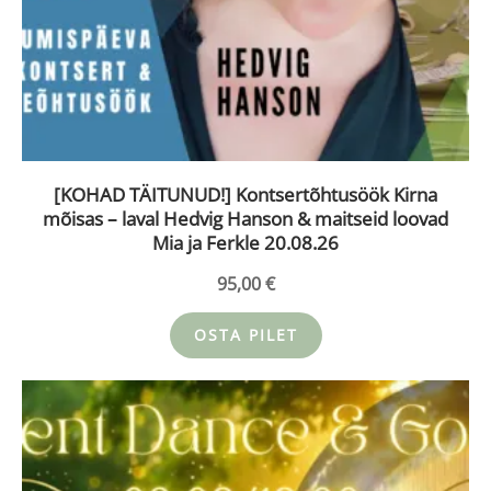
[KOHAD TÄITUNUD!] Kontsertõhtusöök Kirna
mõisas – laval Hedvig Hanson & maitseid loovad
Mia ja Ferkle 20.08.26
95,00
€
OSTA PILET