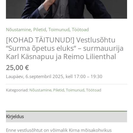
Nõustamine
,
Piletid
,
Toimunud
,
Töötoad
[KOHAD TÄITUNUD!] Vestlusõhtu
“Surma õpetus eluks“ – surmauurija
Karl Käsnapuu ja Reimo Lilienthal
25,00
€
Laupäev, 6.septembril 2025, kell 17:00 – 19:30
Kategooriad:
Nõustamine
,
Piletid
,
Toimunud
,
Töötoad
Kirjeldus
Enne vestlusõhtut on võimalik Kirna mõisakohvikus