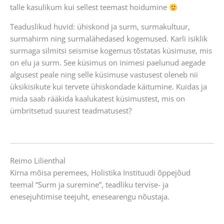
talle kasulikum kui sellest teemast hoidumine
Teaduslikud huvid: ühiskond ja surm, surmakultuur,
surmahirm ning surmalähedased kogemused. Karli isiklik
surmaga silmitsi seismise kogemus tõstatas küsimuse, mis
on elu ja surm. See küsimus on inimesi paelunud aegade
algusest peale ning selle küsimuse vastusest oleneb nii
üksikisikute kui tervete ühiskondade käitumine. Kuidas ja
mida saab rääkida kaalukatest küsimustest, mis on
ümbritsetud suurest teadmatusest?
Reimo Lilienthal
Kirna mõisa peremees, Holistika Instituudi õppejõud
teemal “Surm ja suremine”, teadliku tervise- ja
enesejuhtimise teejuht, enesearengu nõustaja.