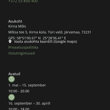
+372 53 800 400
Asukoht
Kirna Mõis
Mõisa tee 5, Kirna küla, Türi vald, Järvamaa, 72231
GPS: 58°51′00.67″ N 25°28′36.41″ E
Vaata asukohta kaardilt (Google maps)
Privaatsuspoliitika
Ostutingimused
Avatud
1. mai – 15. september
10:00 - 20.00
16. september – 30. aprill
10:00 - 18.00