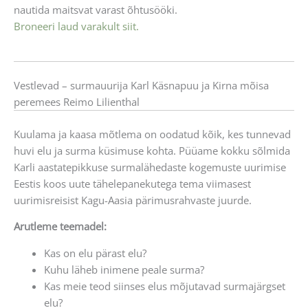
nautida maitsvat varast õhtusööki.
Broneeri laud varakult siit.
Vestlevad – surmauurija Karl Käsnapuu ja Kirna mõisa
peremees Reimo Lilienthal
Kuulama ja kaasa mõtlema on oodatud kõik, kes tunnevad
huvi elu ja surma küsimuse kohta. Püüame kokku sõlmida
Karli aastatepikkuse surmalähedaste kogemuste uurimise
Eestis koos uute tähelepanekutega tema viimasest
uurimisreisist Kagu-Aasia pärimusrahvaste juurde.
Arutleme teemadel:
Kas on elu pärast elu?
Kuhu läheb inimene peale surma?
Kas meie teod siinses elus mõjutavad surmajärgset
elu?