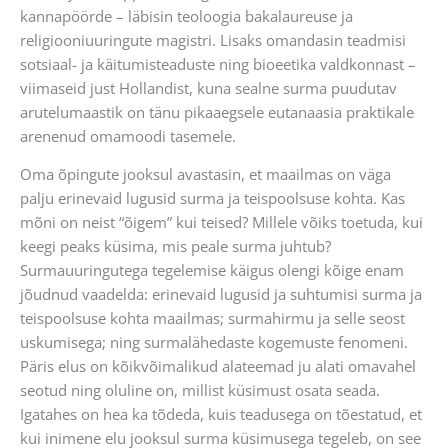
kannapöörde – läbisin teoloogia bakalaureuse ja
religiooniuuringute magistri. Lisaks omandasin teadmisi
sotsiaal- ja käitumisteaduste ning bioeetika valdkonnast –
viimaseid just Hollandist, kuna sealne surma puudutav
arutelumaastik on tänu pikaaegsele eutanaasia praktikale
arenenud omamoodi tasemele.
Oma õpingute jooksul avastasin, et maailmas on väga
palju erinevaid lugusid surma ja teispoolsuse kohta. Kas
mõni on neist “õigem” kui teised? Millele võiks toetuda, kui
keegi peaks küsima, mis peale surma juhtub?
Surmauuringutega tegelemise käigus olengi kõige enam
jõudnud vaadelda: erinevaid lugusid ja suhtumisi surma ja
teispoolsuse kohta maailmas; surmahirmu ja selle seost
uskumisega; ning surmalähedaste kogemuste fenomeni.
Päris elus on kõikvõimalikud alateemad ju alati omavahel
seotud ning oluline on, millist küsimust osata seada.
Igatahes on hea ka tõdeda, kuis teadusega on tõestatud, et
kui inimene elu jooksul surma küsimusega tegeleb, on see