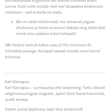
surmalähedase kogemuse läbi elanud inimesed enam
surma. Kuid miski eristab neid veel tänapäeva keskmisest
inimesest – nad ei karda ka elada.
Mis on need mõistmised, mis annavad julguse
ühiskonna ja teiste arvamust ületada ning elada täiel
rinnal oma südame kutse kohaselt?
NB! Vestlus toimub kahes osas (2×50 min) koos 45
minutilise pausiga. Kuulajad saavad esitada soovi korral
küsimusi.
Karl Käsnapuu
Karl Käsnapuu – surmauurija ehk tanatoloog. Tartu ülikooli
religiooniuuringute magister, ajakiri Eesti Naine kolumnist,
avalik esineja.
Varem juurat õppinuna, tegin elus omamoodi