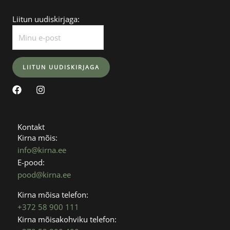
Liitun uudiskirjaga:
F
I
a
n
c
s
e
t
b
a
Kontakt
o
g
Kirna mõis:
o
r
info@kirna.ee
k
a
E-pood:
m
pood@kirna.ee
Kirna mõisa telefon:
+372 58 900 111
Kirna mõisakohviku telefon: