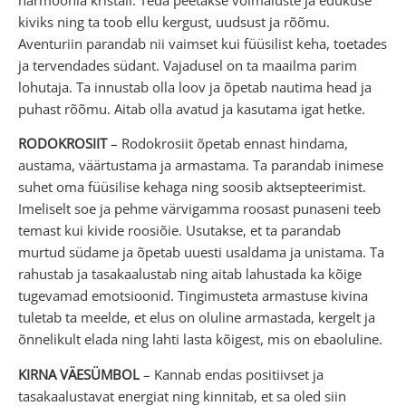
kiviks ning ta toob ellu kergust, uudsust ja rõõmu.
Aventuriin parandab nii vaimset kui füüsilist keha, toetades
ja tervendades südant. Vajadusel on ta maailma parim
lohutaja. Ta innustab olla loov ja õpetab nautima head ja
puhast rõõmu. Aitab olla avatud ja kasutama igat hetke.
RODOKROSIIT
– Rodokrosiit õpetab ennast hindama,
austama, väärtustama ja armastama. Ta parandab inimese
suhet oma füüsilise kehaga ning soosib aktsepteerimist.
Imeliselt soe ja pehme värvigamma roosast punaseni teeb
temast kui kivide roosiõie. Usutakse, et ta parandab
murtud südame ja õpetab uuesti usaldama ja unistama. Ta
rahustab ja tasakaalustab ning aitab lahustada ka kõige
tugevamad emotsioonid. Tingimusteta armastuse kivina
tuletab ta meelde, et elus on oluline armastada, kergelt ja
õnnelikult elada ning lahti lasta kõigest, mis on ebaoluline.
KIRNA VÄESÜMBOL
– Kannab endas positiivset ja
tasakaalustavat energiat ning kinnitab, et sa oled siin