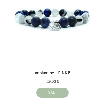
Valikuid
saab
teha
tootelehel.
Voolamine | PINK 8
29,00
€
VALI
Sellel