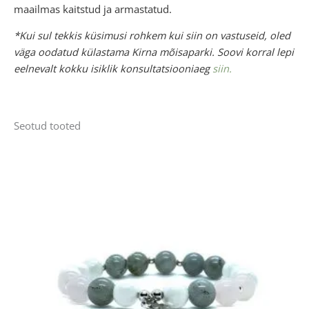
maailmas kaitstud ja armastatud.
*Kui sul tekkis küsimusi rohkem kui siin on vastuseid, oled
väga oodatud külastama Kirna mõisaparki. Soovi korral lepi
eelnevalt kokku isiklik konsultatsiooniaeg
siin.
Seotud tooted
Sellel
tootel
on
mitu
varianti.
Valikuid
saab
teha
tootelehel.