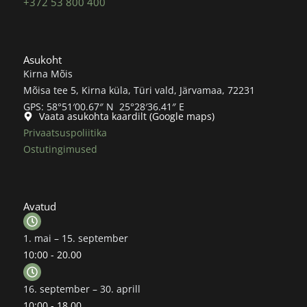
+372 53 800 400
Asukoht
Kirna Mõis
Mõisa tee 5, Kirna küla, Türi vald, Järvamaa, 72231
GPS: 58°51′00.67″ N 25°28′36.41″ E
Vaata asukohta kaardilt (Google maps)
Privaatsuspoliitika
Ostutingimused
Avatud
1. mai – 15. september
10:00 - 20.00
16. september – 30. aprill
10:00 - 18.00