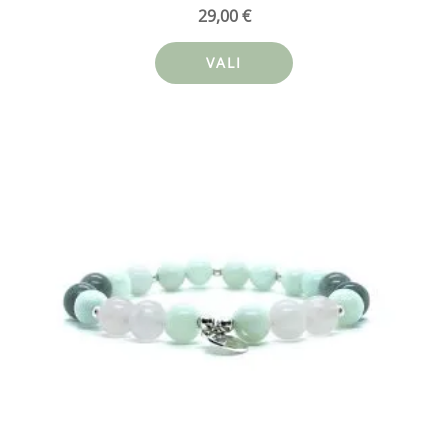
29,00
€
VALI
Sellel
tootel
on
mitu
varianti.
Valikuid
saab
teha
tootelehel.