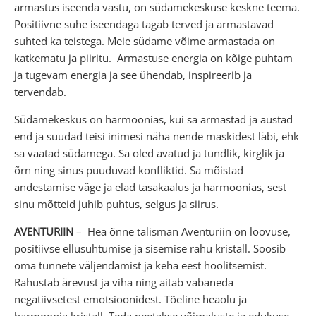
armastus iseenda vastu, on südamekeskuse keskne teema.
Positiivne suhe iseendaga tagab terved ja armastavad
suhted ka teistega. Meie südame võime armastada on
katkematu ja piiritu. Armastuse energia on kõige puhtam
ja tugevam energia ja see ühendab, inspireerib ja
tervendab.
Südamekeskus on harmoonias, kui sa armastad ja austad
end ja suudad teisi inimesi näha nende maskidest läbi, ehk
sa vaatad südamega. Sa oled avatud ja tundlik, kirglik ja
õrn ning sinus puuduvad konfliktid. Sa mõistad
andestamise väge ja elad tasakaalus ja harmoonias, sest
sinu mõtteid juhib puhtus, selgus ja siirus.
AVENTURIIN
– Hea õnne talisman Aventuriin on loovuse,
positiivse ellusuhtumise ja sisemise rahu kristall. Soosib
oma tunnete väljendamist ja keha eest hoolitsemist.
Rahustab ärevust ja viha ning aitab vabaneda
negatiivsetest emotsioonidest. Tõeline heaolu ja
harmoonia kristall. Teda peetakse võimaluste ja edukuse