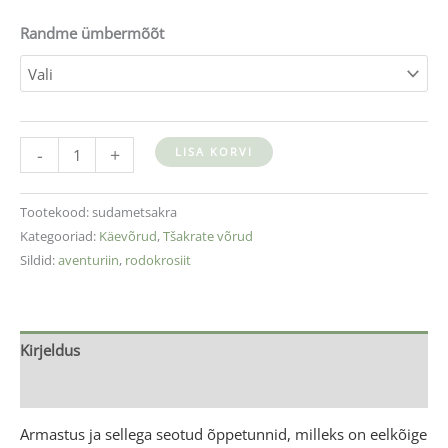
Randme ümbermõõt
-
+
LISA KORVI
Tootekood:
sudametsakra
Kategooriad:
Käevõrud
,
Tšakrate võrud
Sildid:
aventuriin
,
rodokrosiit
Kirjeldus
Lisainfo
Armastus ja sellega seotud õppetunnid, milleks on eelkõige