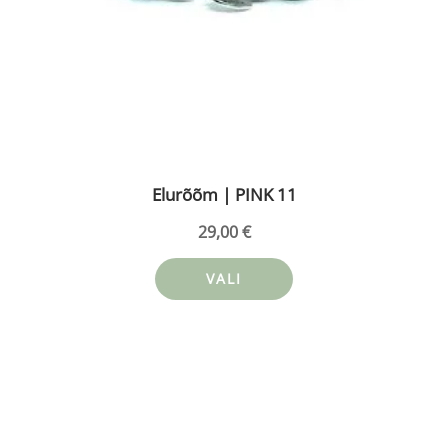
Elurõõm | PINK 11
29,00
€
VALI
Sellel
tootel
on
mitu
varianti.