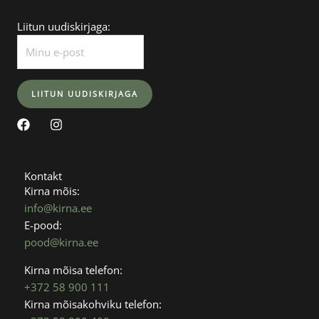
Liitun uudiskirjaga:
F
I
a
n
c
s
e
t
b
a
Kontakt
o
g
Kirna mõis:
o
r
info@kirna.ee
k
a
E-pood:
m
pood@kirna.ee
Kirna mõisa telefon:
+372 58 900 111
Kirna mõisakohviku telefon: