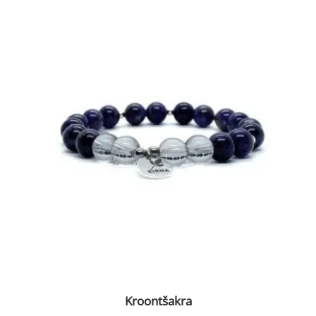
tootel
on
mitu
varianti.
Valikuid
saab
teha
tootelehel.
Kroontšakra