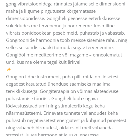
gongivibratsioonidega rännates jätame selle dimensiooni
maha ja liigume pingutuseta kõrgematesse
dimensioonidesse. Gongiheli peenesse eeterlikkusesse
sukeldudes me terveneme ja nooreneme, kosmiline
vibratsioonideookean peseb meid, puhastab ja vabastab.
Gongitoonide harmoonia toob meisse sisemise rahu, ning
selles seisundis saabki toimuda sügav tervenemine.
Gongiööl me mediteerime või magame – enneolematut
und, kus me oleme tegelikult ärkvel.
Gong on iidne instrument, püha pill, mida on iidsetest
aegadest kasutatud ühenduse saamiseks maailma
terviklikkusega. Gongiteraapia on võimas alateadvuse
puhastamise tööriist. Gongiheli loob sügava
lõdvestusstaadiumi ning stimuleerib kogu keha
näärmesüsteemi. Erinevate tunnete vallandudes keha
puhastub negatiivsetest energiatest ja kuhjunud pingetest
ning vabaneb hirmudest, aidates nii meil vabaneda
stressist, luues harmooniat ja usku enesesse.