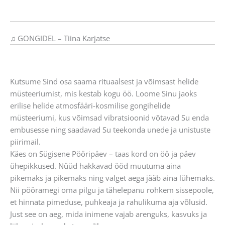
♫ GONGIDEL – Tiina Karjatse
Kutsume Sind osa saama rituaalsest ja võimsast helide
müsteeriumist, mis kestab kogu öö. Loome Sinu jaoks
erilise helide atmosfääri-kosmilise gongihelide
müsteeriumi, kus võimsad vibratsioonid võtavad Su enda
embusesse ning saadavad Su teekonda unede ja unistuste
piirimail.
Käes on Sügisene Pööripäev – taas kord on öö ja päev
ühepikkused. Nüüd hakkavad ööd muutuma aina
pikemaks ja pikemaks ning valget aega jääb aina lühemaks.
Nii pööramegi oma pilgu ja tähelepanu rohkem sissepoole,
et hinnata pimeduse, puhkeaja ja rahulikuma aja võlusid.
Just see on aeg, mida inimene vajab arenguks, kasvuks ja