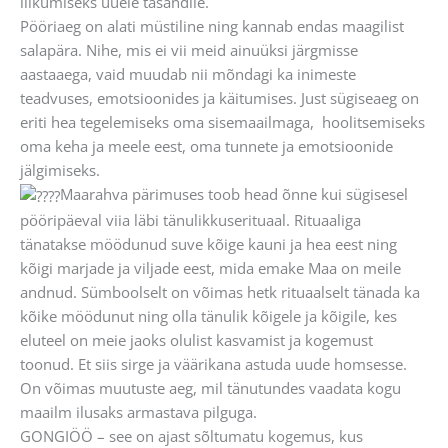
liikumiseks uuele tasandile.
Pööriaeg on alati müstiline ning kannab endas maagilist
salapära. Nihe, mis ei vii meid ainuüksi järgmisse
aastaaega, vaid muudab nii mõndagi ka inimeste
teadvuses, emotsioonides ja käitumises. Just sügiseaeg on
eriti hea tegelemiseks oma sisemaailmaga, hoolitsemiseks
oma keha ja meele eest, oma tunnete ja emotsioonide
jälgimiseks.
Maarahva pärimuses toob head õnne kui sügisesel
pööripäeval viia läbi tänulikkuserituaal. Rituaaliga
tänatakse möödunud suve kõige kauni ja hea eest ning
kõigi marjade ja viljade eest, mida emake Maa on meile
andnud. Sümboolselt on võimas hetk rituaalselt tänada ka
kõike möödunut ning olla tänulik kõigele ja kõigile, kes
eluteel on meie jaoks olulist kasvamist ja kogemust
toonud. Et siis sirge ja väärikana astuda uude homsesse.
On võimas muutuste aeg, mil tänutundes vaadata kogu
maailm ilusaks armastava pilguga.
GONGIÖÖ – see on ajast sõltumatu kogemus, kus