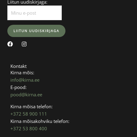
Liitun uudiskirjaga:
F
I
a
n
c
s
e
t
b
a
Kontakt
o
g
Kirna mõis:
o
r
info@kirna.ee
k
a
E-pood:
m
pood@kirna.ee
Kirna mõisa telefon:
+372 58 900 111
Kirna mõisakohviku telefon:
+372 53 800 400