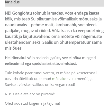
Kirjeldus
NB! Gongiõhtu toimub lamades. Võta endaga kaasa
kõik, mis teeb Su pikutamise võimalikult mõnusaks ja
nauditavaks – pehme matt, lambanahk, soe pleed,
padjake, mugavad riided. Võta kaasa ka veepudel ning
kaustik ja kirjutusvahend oma mõtete või nägemuste
ülestähendamiseks.
Saalis on õhutemperatuur sama
mis õues.
Helirännakul võib osaleda igaüks, see ei nõua mingeid
eelteadmisi ega spetsiaalset ettevalmistust.
Tule kohale paar tundi varem, et mõisa päikeseterrassil
tutvuda täielikult uuenenud
mõisakohviku
menüüga!
Suviselt värskes valikus on ka vegan road!
NB! Osalejate arv on piiratud!
Oled oodatud kogema ja tajuma!