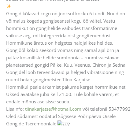
Gongid kõlavad kogu öö jooksul kokku 6 tundi. Nüüd on
võimalus kogeda gongiseanssi kogu öö vältel. Vastu
hommikut on gongihelide vaibudes transformatiivne
vaikuse aeg, mil integreerida öist gongitervendust.
Hommikune äratus on helgetes haldjalikes helides.
Gongiööl kõlab seekord võimas ning samal ajal õrn ja
paitav kosmiliste helide sümfoonia – ruumi väestavad
planetaarsed gongid Päike, Kuu, Veenus, Chiron ja Sedna.
Gongidel loob tervendavaid ja helgeid vibratsioone ning
ruumi hoiab gongimeister Tiina Karjatse
Hommikul peale ärkamist pakume kerget hommikueinet
Uksed avatakse juba kell 21.00. Tule kohale varem, et
endale mõnus ase sisse seada.
Lisainfo:
tiinakarjatse@hotmail.com
või telefonil 53477992
Oled südamest oodatud Sügisese Pööripäeva Öisele
Gongide Tseremooniale