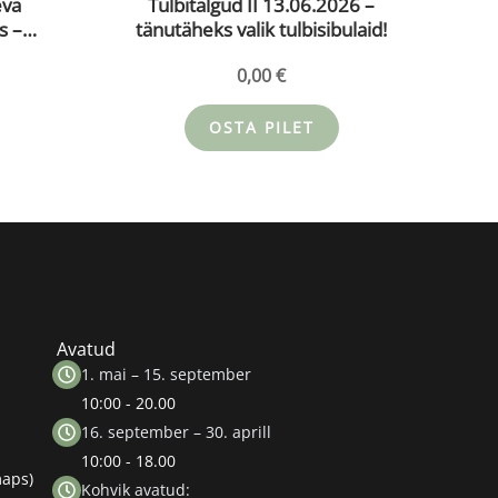
eva
Tulbitalgud II 13.06.2026 –
s –
tänutäheks valik tulbisibulaid!
.26
0,00
€
OSTA PILET
Avatud
1. mai – 15. september
10:00 - 20.00
16. september – 30. aprill
10:00 - 18.00
maps)
Kohvik avatud: