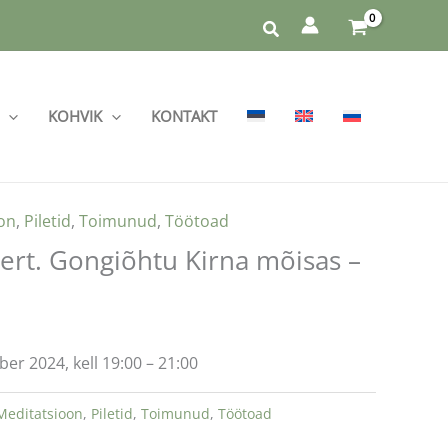
KOHVIK
KONTAKT
on
,
Piletid
,
Toimunud
,
Töötoad
rt. Gongiõhtu Kirna mõisas –
r 2024, kell 19:00 – 21:00
Meditatsioon
,
Piletid
,
Toimunud
,
Töötoad