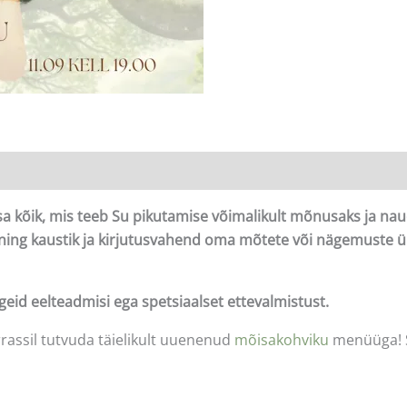
 kõik, mis teeb Su pikutamise võimalikult mõnusaks ja nau
 ning kaustik ja kirjutusvahend oma mõtete või nägemuste
geid eelteadmisi ega spetsiaalset ettevalmistust.
rassil tutvuda täielikult uuenenud
mõisakohviku
menüüga! Su