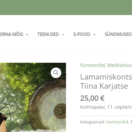
KIRNA MÕIS
TEENUSED
E-POOD
SÜNDMUSED
Kontserdid
,
Meditatsio
Lamamiskontse
Tiina Karjatse
25,00
€
Kolmapäev, 11. septembe
Kategooriad:
Kontserdid
,