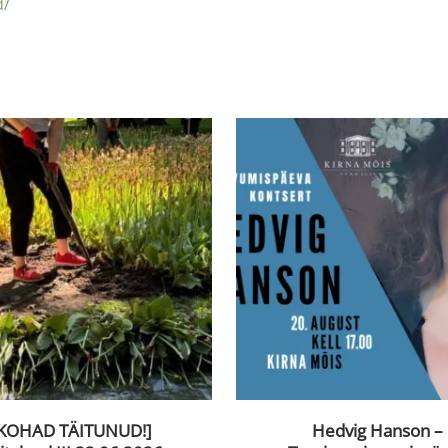
d/
KOHAD TÄITUNUD!]
Hedvig Hanson –