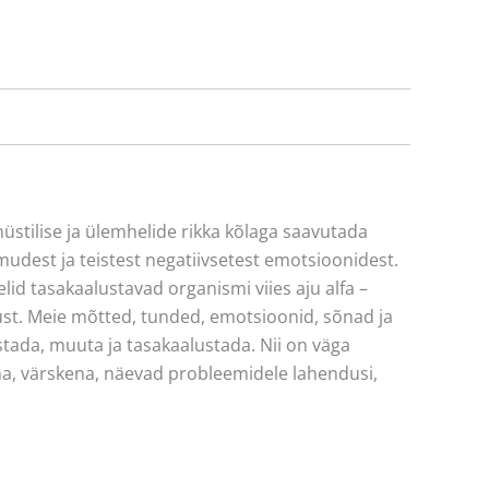
stilise ja ülemhelide rikka kõlaga saavutada
udest ja teistest negatiivsetest emotsioonidest.
d tasakaalustavad organismi viies aju alfa –
st. Meie mõtted, tunded, emotsioonid, sõnad ja
tada, muuta ja tasakaalustada. Nii on väga
na, värskena, näevad probleemidele lahendusi,