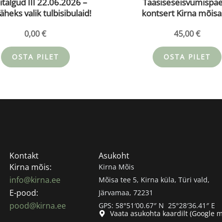
gud III 22.06.2026 –
Taasiseseisvumispä
äheks valik tulbisibulaid!
kontsert Kirna mõisa
TOETAJAPILET 20.08
0,00
€
45,00
€
OSTA PILET
OSTA PILET
Kontakt
Asukoht
Kirna mõis:
Kirna Mõis
info@kirna.ee
Mõisa tee 5, Kirna küla, Türi vald,
E-pood:
Järvamaa, 72231
pood@kirna.ee
GPS: 58°51′00.67″ N 25°28′36.41″ E
Vaata asukohta kaardilt (Google 