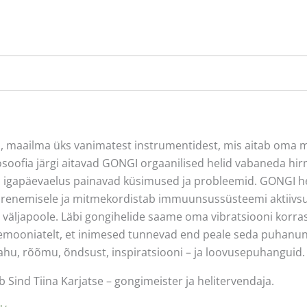
 maailma üks vanimatest instrumentidest, mis aitab oma mü
oofia järgi aitavad GONGI orgaanilised helid vabaneda hirm
igapäevaelus painavad küsimused ja probleemid. GONGI heli
suurenemisele ja mitmekordistab immuunsussüsteemi aktiivsu
 väljapoole. Läbi gongihelide saame oma vibratsiooni korras
eremooniatelt, et inimesed tunnevad end peale seda puhanu
ahu, rõõmu, õndsust, inspiratsiooni – ja loovusepuhanguid.
b Sind Tiina Karjatse – gongimeister ja helitervendaja.