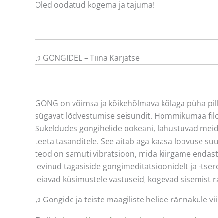
Oled oodatud kogema ja tajuma!
♫ GONGIDEL – Tiina Karjatse
GONG on võimsa ja kõikehõlmava kõlaga püha pill,
sügavat lõdvestumise seisundit. Hommikumaa filos
Sukeldudes gongihelide ookeani, lahustuvad meid 
teeta tasanditele. See aitab aga kaasa loovuse 
teod on samuti vibratsioon, mida kiirgame endast
levinud tagasiside gongimeditatsioonidelt ja -ts
leiavad küsimustele vastuseid, kogevad sisemist r
♫ Gongide ja teiste maagiliste helide rännakule vii