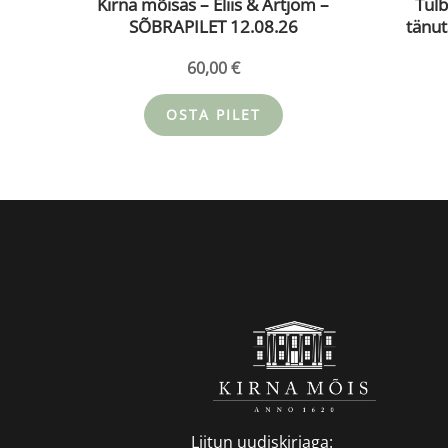
Kirna mõisas – Eliis & Artjom –
Tulbital
SÕBRAPILET 12.08.26
tänut
60,00
€
OSTA PILET
Liitun uudiskirjaga: