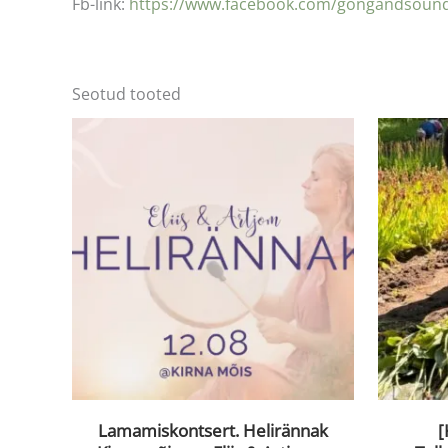
Fb-link:
https://www.facebook.com/gongandsoun
Seotud tooted
Lamamiskontsert. Helirännak
[