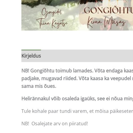
Kirjeldus
NB! Gongiõhtu toimub lamades. Võta endaga kaasa
padjake, mugavad riided. Võta kaasa ka veepudel
sama mis õues.
Helirännakul võib osaleda igaüks, see ei nõua min
Tule kohale paar tundi varem, et mõisa päikeseter
NB! Osalejate arv on piiratud!