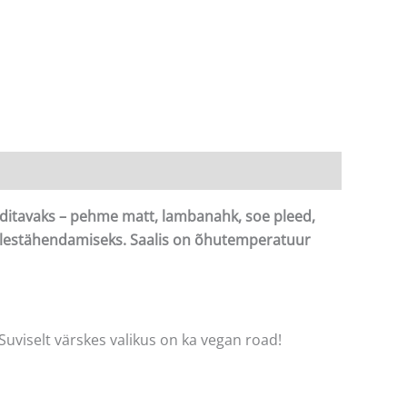
ditavaks – pehme matt, lambanahk, soe pleed,
 ülestähendamiseks.
Saalis on õhutemperatuur
viselt värskes valikus on ka vegan road!