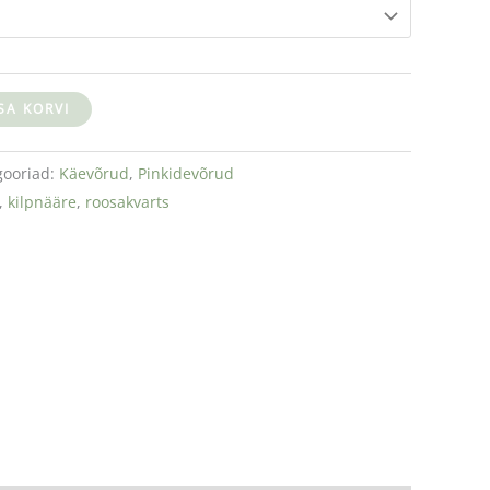
ISA KORVI
gooriad:
Käevõrud
,
Pinkidevõrud
,
kilpnääre
,
roosakvarts