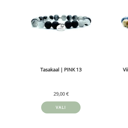
mitu
varianti.
Valikuid
saab
teha
tootelehel.
Tasakaal | PINK 13
Vi
29,00
€
VALI