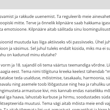
mist ja rakkude uuenemist. Ta reguleerib meie ainevahetus
hoopiski mitte. Terve ja õnnelik kilpnääre saab hakkama iga
a emotsioone. Kilpnääre aitab säilitada sinu loomingulisust, 
oonid muutuda kas liiga aktiivseks või passiivseks. Ühel juh
sioon ja väsimus. Sel juhul tuleks endalt küsida, miks ma ei 
kuhu on kadunud minu elutahe?
orm ja 18. sajandil oli tema väärtus teemandiga võrdne. Lill
a maagia eest. Tema nimi tõlgituna kreeka keelest tähendab
tatakse teda usalduse, mõistmise, tasakaalu, harmoonia, sü
peavalu ning asemele toob lõõgastuse ning hea ja rahuliku u
ingimusteta armastuse kivi, mis kannab endas naiselikku m
eal iga haava, lahustab kurbuse ja hirmu, soodustades sü
aktsepteerida muutusi. Tema vägi aitab mõista meie endi va
le. Ta aitab tõmmata ligi uut armastust, romantikat ja kirg