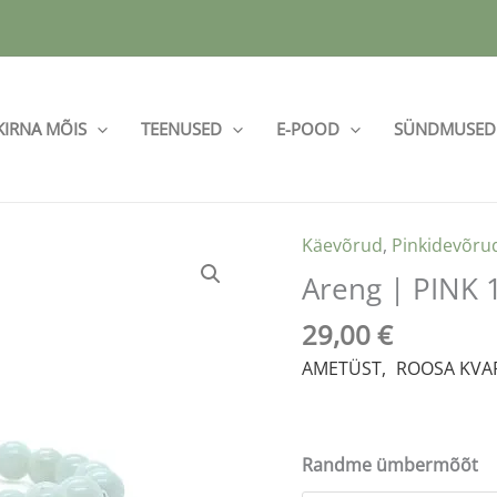
KIRNA MÕIS
TEENUSED
E-POOD
SÜNDMUSED
Käevõrud
,
Pinkidevõru
Areng
|
Areng | PINK 
PINK
29,00
€
12
kogus
AMETÜST
,
|
ROOSA KVA
Randme ümbermõõt