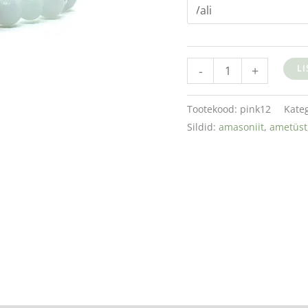
-
+
L
Tootekood:
pink12
Kate
Sildid:
amasoniit
,
ametüst