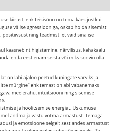
e kiirust, ehk teisisõnu on tema käes justkui
suguse välise agressiooniga, oskab hoida sisemist
positiivsust ning teadmist, et vaid sina ise
ul kaasneb nt higistamine, närvilisus, kehakaalu
suuda enda eest enam seista või miks soovin olla
at on läbi ajaloo peetud kuningate värviks ja
 “mitte mürgine” ehk temast on abi vabanemaks
gava meelerahu, intuitsiooni ning sisemise
ne.
õistmise ja hoolitsemise energiat. Uskumuse
damel andma ja vastu võtma armastust. Temaga
jadusi ja emotsioone selgelt sest andes armastust
e kui ka muuta olemasolev suhe sügavamaks. Ta