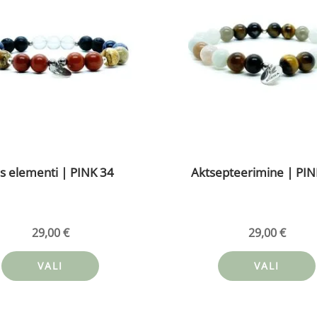
mitu
varianti.
Valikuid
saab
teha
tootelehel.
is elementi | PINK 34
Aktsepteerimine | PIN
29,00
€
29,00
€
VALI
VALI