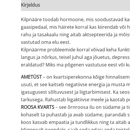
Kirjeldus
Lisainfo
Kilpnääre toodab hormoone, mis soodustavad kasva
gaasipedaal, mis häirete korral kas kiirendab või 
rahu ja tasakaalu ning aitab aktsepteerida ja mõist
vastutad oma elu eest.
Kilpnäärme probleemide korral võivad keha funktsi
langus ja nõrkus, teisel juhul aga jõuetus, depres
eraldatud? Miks ma põgenen vastutuse eest või 
AMETÜST
– on kvartsiperekonna kõige hinnalisem v
usuti, et see kaitseb negatiivse energia ja must
igasugusest sõltuvusest ja liigtarbimisest.
Ka seos
tarkusega. Rahustab liigaktiivse meele ja kaotab 
ROOSA KVARTS
– see õrnroosa ilu on südame ja t
kohaselt ta puhastab ja avab südame, parandab s
koos kasvab empaatia ja tundlikkus ning ta aitab 
kõigepealt iseendale, saab seda edasi anda teiste