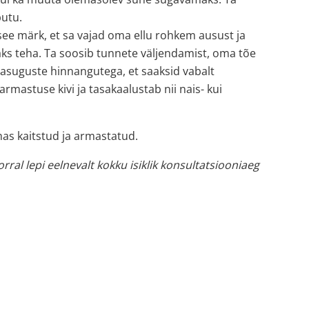
putu.
n see märk, et sa vajad oma ellu rohkem ausust ja
aks teha. Ta soosib tunnete väljendamist, oma tõe
igasuguste hinnangutega, et saaksid vabalt
mastuse kivi ja tasakaalustab nii nais- kui
mas kaitstud ja armastatud.
ral lepi eelnevalt kokku isiklik konsultatsiooniaeg
Sellel
Sellel
tootel
tootel
on
on