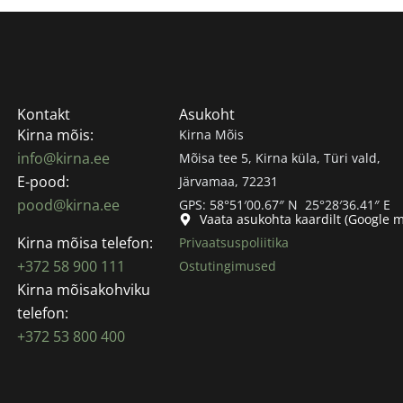
Kontakt
Asukoht
Kirna mõis:
Kirna Mõis
info@kirna.ee
Mõisa tee 5, Kirna küla, Türi vald,
E-pood:
Järvamaa, 72231
pood@kirna.ee
GPS: 58°51′00.67″ N 25°28′36.41″ E
Vaata asukohta kaardilt (Google 
Kirna mõisa telefon:
Privaatsuspoliitika
+372 58 900 111
Ostutingimused
Kirna mõisakohviku
telefon:
+372 53 800 400