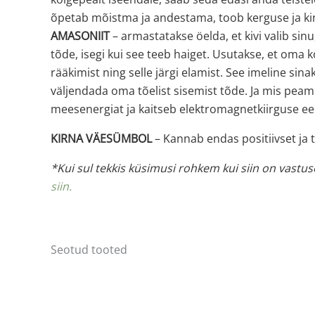
õpetab mõistma ja andestama, toob kerguse ja kin
AMASONIIT
– armastatakse öelda, et kivi valib sin
tõde, isegi kui see teeb haiget. Usutakse, et oma
rääkimist ning selle järgi elamist. See imeline si
väljendada oma tõelist sisemist tõde. Ja mis peam
meesenergiat ja kaitseb elektromagnetkiirguse ee
KIRNA VÄESÜMBOL
– Kannab endas positiivset ja t
*Kui sul tekkis küsimusi rohkem kui siin on vastus
siin.
Seotud tooted
Sellel
tootel
on