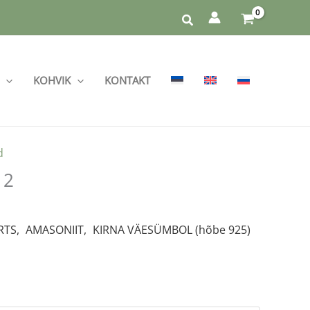
KOHVIK
KONTAKT
d
12
RTS,
|
AMASONIIT,
|
KIRNA VÄESÜMBOL (hõbe 925)