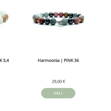
mitu
mitu
varianti.
varianti.
Valikuid
Valikuid
saab
saab
teha
teha
tootelehel.
tootelehel.
K 3,4
Harmoonia | PINK 36
29,00
€
VALI