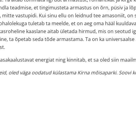
dla teadmise, et tingimusteta armastus on õrn, püsiv ja lõ
u, mitte vastupidi. Kui sinu ellu on leidnud tee amasoniit, o
 kohalolekuga tuletab ta meelde, et on aeg oma hääl kuuldav
nakasroheline kaaslane aitab ületada hirmud, mis on seotud 
ine, ta õpetab seda tõde armastama. Ta on ka universaalse ar
st.
asakaalustavat energiat ning kinnitab, et sa oled siin maail
eid, oled väga oodatud külastama Kirna mõisaparki. Soovi kor
Sellel
tootel
on