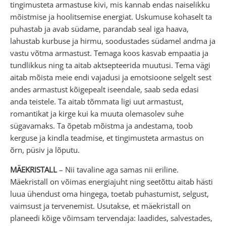
tingimusteta armastuse kivi, mis kannab endas naiselikku
mõistmise ja hoolitsemise energiat. Uskumuse kohaselt ta
puhastab ja avab südame, parandab seal iga haava,
lahustab kurbuse ja hirmu, soodustades südamel andma ja
vastu võtma armastust. Temaga koos kasvab empaatia ja
tundlikkus ning ta aitab aktsepteerida muutusi. Tema vägi
aitab mõista meie endi vajadusi ja emotsioone selgelt sest
andes armastust kõigepealt iseendale, saab seda edasi
anda teistele. Ta aitab tõmmata ligi uut armastust,
romantikat ja kirge kui ka muuta olemasolev suhe
sügavamaks. Ta õpetab mõistma ja andestama, toob
kerguse ja kindla teadmise, et tingimusteta armastus on
õrn, püsiv ja lõputu.
MÄEKRISTALL
– Nii tavaline aga samas nii eriline.
Mäekristall on võimas energiajuht ning seetõttu aitab hästi
luua ühendust oma hingega, toetab puhastumist, selgust,
vaimsust ja tervenemist. Usutakse, et mäekristall on
planeedi kõige võimsam tervendaja: laadides, salvestades,