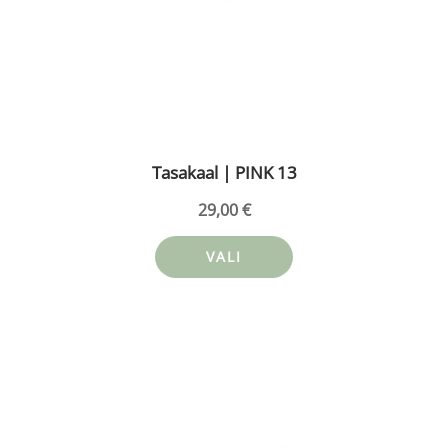
Tasakaal | PINK 13
29,00
€
VALI
Sellel
tootel
on
mitu
varianti.
Valikuid