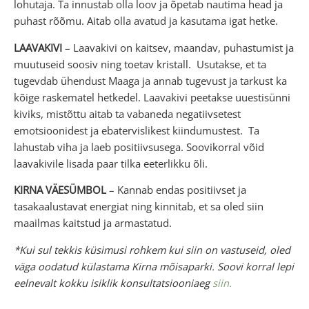
lohutaja. Ta innustab olla loov ja õpetab nautima head ja
puhast rõõmu. Aitab olla avatud ja kasutama igat hetke.
LAAVAKIVI
– Laavakivi on kaitsev, maandav, puhastumist ja
muutuseid soosiv ning toetav kristall. Usutakse, et ta
tugevdab ühendust Maaga ja annab tugevust ja tarkust ka
kõige raskematel hetkedel. Laavakivi peetakse uuestisünni
kiviks, mistõttu aitab ta vabaneda negatiivsetest
emotsioonidest ja ebatervislikest kiindumustest. Ta
lahustab viha ja laeb positiivsusega. Soovikorral võid
laavakivile lisada paar tilka eeterlikku õli.
KIRNA VÄESÜMBOL
– Kannab endas positiivset ja
tasakaalustavat energiat ning kinnitab, et sa oled siin
maailmas kaitstud ja armastatud.
*Kui sul tekkis küsimusi rohkem kui siin on vastuseid, oled
väga oodatud külastama Kirna mõisaparki. Soovi korral lepi
eelnevalt kokku isiklik konsultatsiooniaeg
siin.