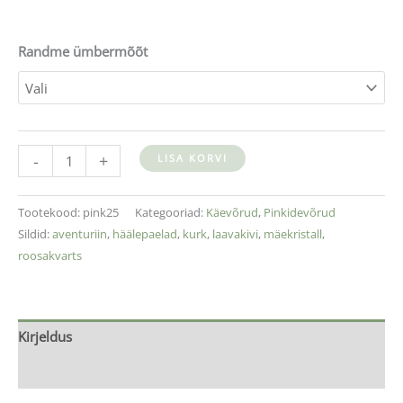
Randme ümbermõõt
-
+
LISA KORVI
Tootekood:
pink25
Kategooriad:
Käevõrud
,
Pinkidevõrud
Sildid:
aventuriin
,
häälepaelad
,
kurk
,
laavakivi
,
mäekristall
,
roosakvarts
Kirjeldus
Lisainfo