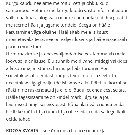
Kurgu kaudu neelame me toitu, vett ja õhku, kuid
samamoodi võtame me kurgu kaudu vastu informatsiooni
välismaailmast ning väljendame enda hoiakuid. Kurgu abil
me teeme häält ja jagame tundeid. Seega on hääle
kasutamine väga oluline. Hääl aitab meie isiksust
mõistetavaks teha, see on väljendusviis ja hääle sisse saab
panna emotsiooni.
Hirm rääkimise ja eneseväljendamise ees lämmatab meie
loovuse ja erilisuse. Elu sunnib meid vahel midagi vaikides
alla suruma, alistuma, hirmu ja häbi tundma. Või
soovitakse jätta endast hoopis teine mulje ja seetõttu
neelatakse liigagi palju tõelisi soove alla. Põletiku korral on
rääkimine raskendatud ja ei ole jõudu, et enda eest seista.
Hääle tagasisaamine on kindel märk julguse ja jõu
leidmisest ning iseseisvusest. Püüa alati väljendada enda
isiklikke mõtteid ja tundeid ja ütle seda, mida sa tegelikult
öelda tahad.
ROOSA KVARTS
– see õrnroosa ilu on südame ja