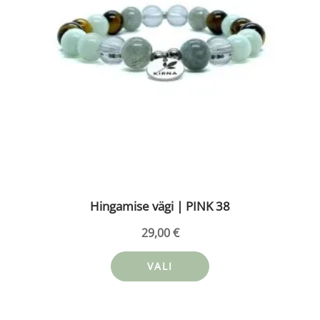
saab
teha
tootelehel.
Hingamise vägi | PINK 38
29,00
€
VALI
Sellel