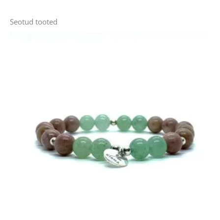
Seotud tooted
Sellel
tootel
on
mitu
varianti.
Valikuid
saab
teha
tootelehel.