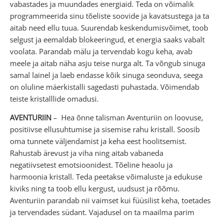
vabastades ja muundades energiaid. Teda on võimalik
programmeerida sinu tõeliste soovide ja kavatsustega ja ta
aitab need ellu tuua. Suurendab keskendumisvõimet, toob
selgust ja eemaldab blokeeringud, et energia saaks vabalt
voolata. Parandab mälu ja tervendab kogu keha, avab
meele ja aitab näha asju teise nurga alt. Ta võngub sinuga
samal lainel ja laeb endasse kõik sinuga seonduva, seega
on oluline mäerkistalli sagedasti puhastada. Võimendab
teiste kristalllide omadusi.
AVENTURIIN
– Hea õnne talisman Aventuriin on loovuse,
positiivse ellusuhtumise ja sisemise rahu kristall. Soosib
oma tunnete väljendamist ja keha eest hoolitsemist.
Rahustab ärevust ja viha ning aitab vabaneda
negatiivsetest emotsioonidest. Tõeline heaolu ja
harmoonia kristall. Teda peetakse võimaluste ja edukuse
kiviks ning ta toob ellu kergust, uudsust ja rõõmu.
Aventuriin parandab nii vaimset kui füüsilist keha, toetades
ja tervendades südant. Vajadusel on ta maailma parim