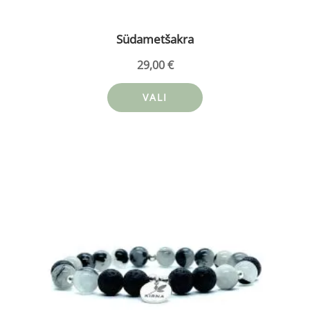
Südametšakra
29,00
€
VALI
Sellel
tootel
on
mitu
varianti.
Valikuid
saab
teha
tootelehel.