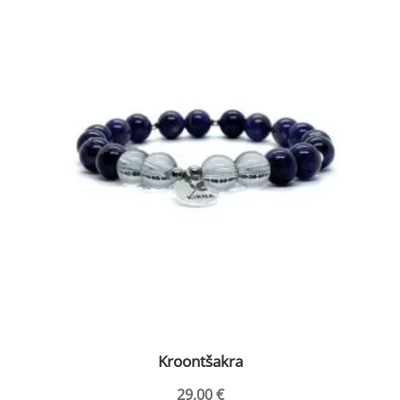
tootel
on
mitu
varianti.
Valikuid
saab
teha
tootelehel.
Kroontšakra
29,00
€