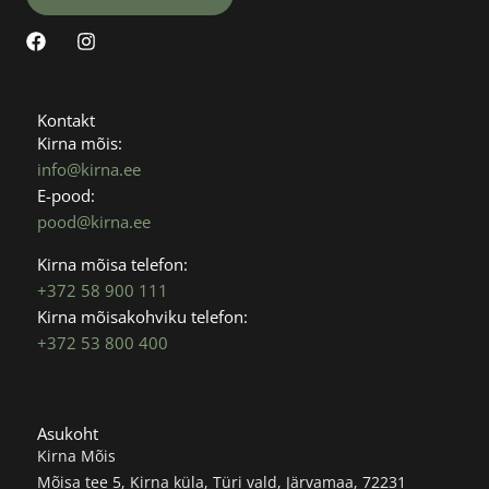
F
I
a
n
c
s
e
t
b
a
Kontakt
o
g
Kirna mõis:
o
r
info@kirna.ee
k
a
E-pood:
m
pood@kirna.ee
Kirna mõisa telefon:
+372 58 900 111
Kirna mõisakohviku telefon:
+372 53 800 400
Asukoht
Kirna Mõis
Mõisa tee 5, Kirna küla, Türi vald, Järvamaa, 72231