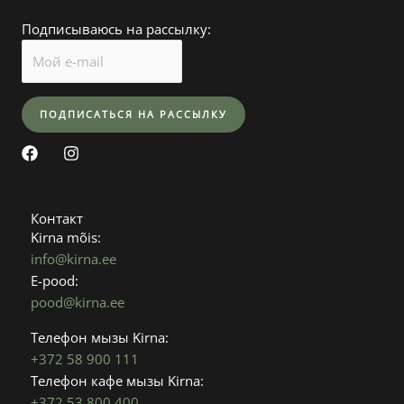
Подписываюсь на рассылку:
F
I
a
n
c
s
e
t
b
a
Контакт
o
g
Kirna mõis:
o
r
info@kirna.ee
k
a
E-pood:
m
pood@kirna.ee
Телефон мызы Kirna:
+372 58 900 111
Телефон кафе мызы Kirna:
+372 53 800 400