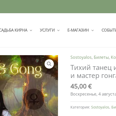
САДЬБА КИРНА
УСЛУГИ
Е-МАГАЗИН
СОБЫТ
Sostoyalos
,
Билеты
,
Ко
Тихий танец 
и мастер гон
45,00
€
Воскресенье, 4 августа
Категория:
Sostoyalos
,
Би