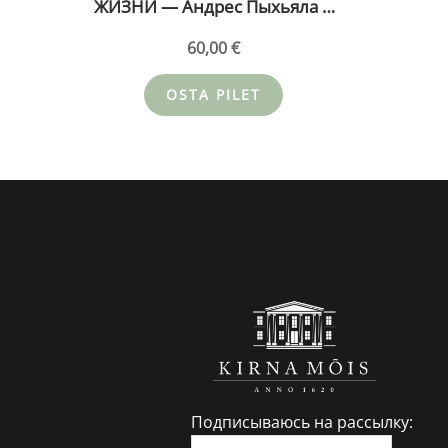
ЖИЗНИ — Андрес Пыхьяла и
Меэлис Каянду в поместье
сол
60,00
€
Кирна — ДРУГОЙ БИЛЕТ
Кирна 
26.08.26
OSTA PILET
Подписываюсь на рассылку: