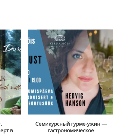
.
Семикурсный гурме-ужин —
ерт в
гастрономическое