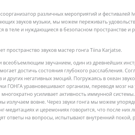
 соорганизатор различных мероприятий и фестивалей Ivo
ющих звуков музыки, мы можем переживать удовольстви
 в теле и нуждающиеся в безопасном пространстве и ра
т пространство звуков мастер гонга Tiina Karjatse.
и всеобъемлющим звучанием, один из древнейших инст
могает достичь состояния глубокого расслабления. Со
 и других негативных эмоций. Погружаясь в океан звук
уки ГОНГА уравновешивают организм, переводя мозг на у
и многократно усиливает активность иммунной системы. 
мы излучаем вовне. Через звуки гонга мы можем упоряд
онг-медитациях и церемониях говорится, что после них 
т ответы на вопросы, испытывают внутренний покой, ра