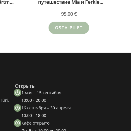
Märtmaa
путешествие Mia и Ferkle
.08.26
22.08.26 (kopeeri) (kopeeri)
95,00
€
OSTA PILET
Открыть
1 мая – 15 сентября
Türi,
10:00 - 20.00
16 сентября – 30 апреля
10:00 - 18.00
Кафе открыто:
Пн–Вс с 10:00 до 20:00