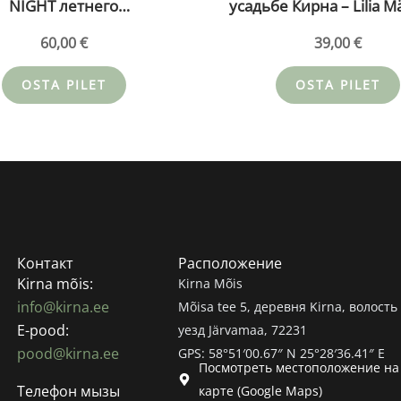
NIGHT летнего
усадьбе Кирна – Lilia 
нцестояния в усадьбе
и Deniss Vinogradov 05
60,00
€
39,00
€
– Tiina Karjatse 20.06.26
(kopeeri)
OSTA PILET
OSTA PILET
Контакт
Расположение
Kirna mõis:
Kirna Mõis
info@kirna.ee
Mõisa tee 5, деревня Kirna, волость 
E-pood:
уезд Järvamaa, 72231
pood@kirna.ee
GPS: 58°51′00.67″ N 25°28′36.41″ E
Посмотреть местоположение на
Телефон мызы
карте (Google Maps)