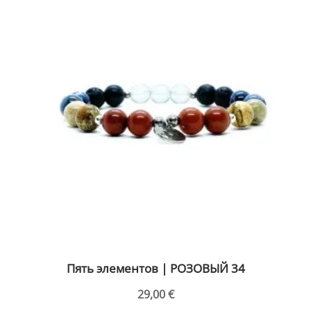
имеет
несколько
вариаций.
Опции
можно
выбрать
на
странице
товара.
Пять элементов | РОЗОВЫЙ 34
29,00
€