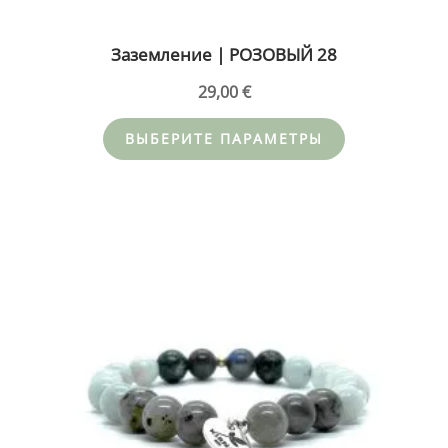
Заземление | РОЗОВЫЙ 28
29,00
€
ВЫБЕРИТЕ ПАРАМЕТРЫ
Этот
товар
имеет
несколько
вариаций.
Опции
можно
выбрать
на
странице
товара.