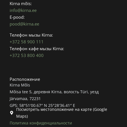
o
g
Kirna mõis:
o
r
info@kirna.ee
k
a
E-pood:
m
pood@kirna.ee
Телефон мызы Kirna:
+372 58 900 111
Телефон кафе мызы Kirna:
+372 53 800 400
Расположение
Kirna Mõis
Mõisa tee 5, деревня Kirna, волость Türi, уезд
Järvamaa, 72231
GPS: 58°51′00.67″ N 25°28′36.41″ E
Посмотреть местоположение на карте (Google
Maps)
Политика конфиденциальности