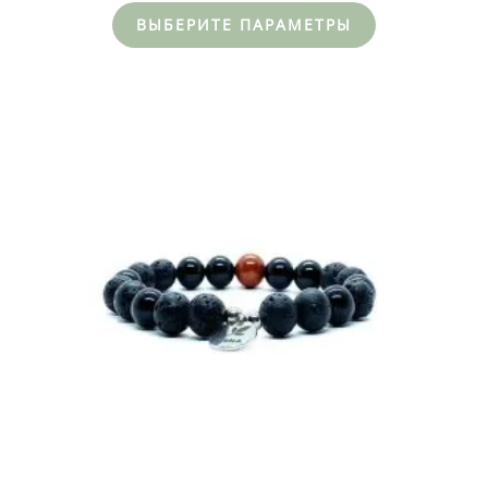
ВЫБЕРИТЕ ПАРАМЕТРЫ
Этот
товар
имеет
несколько
вариаций.
Опции
можно
выбрать
на
странице
товара.