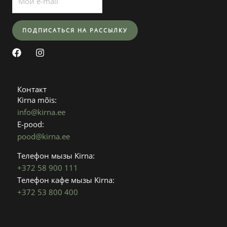
F
I
a
n
c
s
e
t
b
a
Контакт
o
g
Kirna mõis:
o
r
info@kirna.ee
k
a
E-pood:
m
pood@kirna.ee
Телефон мызы Kirna:
+372 58 900 111
Телефон кафе мызы Kirna:
+372 53 800 400