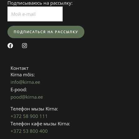
Подписываюсь на рассылку:
F
I
a
n
c
s
e
t
b
a
Контакт
o
g
Kirna mõis:
o
r
info@kirna.ee
k
a
E-pood:
m
pood@kirna.ee
Телефон мызы Kirna:
+372 58 900 111
Телефон кафе мызы Kirna:
+372 53 800 400