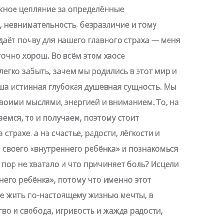
жное цепляние за определённые
 невнимательность, безразличие и тому
здаёт почву для нашего главного страха — меня
точно хорош. Во всём этом хаосе
легко забыть, зачем мы родились в этот мир и
ша истинная глубокая душевная сущность. Мы
воими мыслями, энергией и вниманием. То, на
емся, то и получаем, поэтому стоит
 страхе, а на счастье, радости, лёгкости и
 своего «внутреннего ребёнка» и познакомься
х пор не хватало и что причиняет боль? Исцели
него ребёнка», потому что именно этот
е жить по-настоящему жизнью мечты, в
тво и свобода, игривость и жажда радости,