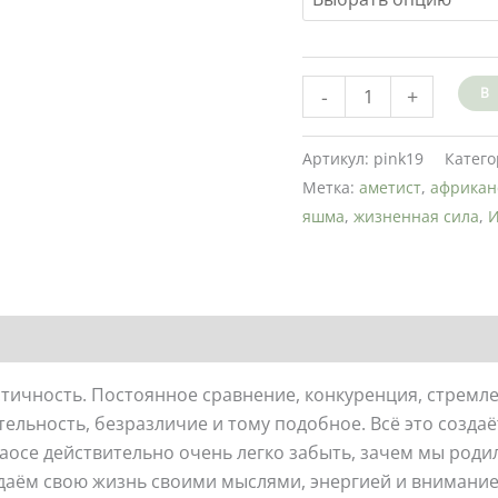
-
+
В
Артикул:
pink19
Катего
Метка:
аметист
,
африкан
яшма
,
жизненная сила
,
И
тичность. Постоянное сравнение, конкуренция, стремле
ьность, безразличие и тому подобное. Всё это создаёт
хаосе действительно очень легко забыть, зачем мы роди
даём свою жизнь своими мыслями, энергией и вниманием