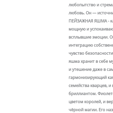
любопытство и стремл
любовь. Он — источни
ПЕЙЗАЖНАЯ ЯШМА - ка
мощную и успокаиваю
всплывшие эмоции. О
интеграцию собственн
чувство безопасности
яшма хранит в себе м
и утешение даже в с
гармонизирующий кам
семейства кварцев, и 
бриллиантом. Фиолет
цветом королей, и ве
чёрной магии. Его наз