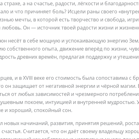
 страхе, а на счастье, радости, лёгкости и благодарнос
атало и что причиняет боль? Исцели раны своего «внутр
знью мечты, в которой есть творчество и свобода, игри
я любовь. Он — источник твоей радости жизни и жизнен
н несёт в себе мощную и успокаивающую энергию Земл
 собственного опыта, движение вперёд по жизни, чувс
дрость древних времён, предлагая поддержку и утешен
цев, и в XVIII веке его стоимость была сопоставима с 
то он защищает от негативной энергии и чёрной магии. 
аться от любых зависимостей и чрезмерного потребления
душевным покоем, интуицией и внутренней мудростью. 
е и хороший, спокойный сон.
новых начинаний, развития, принятия решений, роста 
и счастья. Считается, что он даёт своему владельцу хо