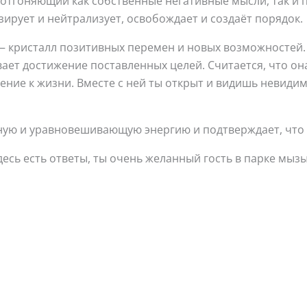
отгоняющий как собственные негативные мысли, так и 
рует и нейтрализует, освобождает и создаёт порядок.
кристалл позитивных перемен и новых возможностей. 
ает достижение поставленных целей. Считается, что он
ение к жизни. Вместе с ней ты открыт и видишь невид
ую и уравновешивающую энергию и подтверждает, что 
десь есть ответы, ты очень желанный гость в парке мыз
Этот
товар
имеет