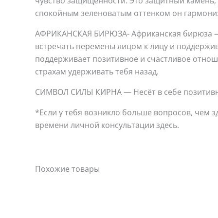
чувство защищённости. Это защитный камень, 
спокойным зеленоватым оттенком он гармонизи
АФРИКАНСКАЯ БИРЮЗА- Африканская бирюза — 
встречать перемены лицом к лицу и поддержив
поддерживает позитивное и счастливое отнош
страхам удерживать тебя назад.
СИМВОЛ СИЛЫ КИРНА — Несёт в себе позитивн
*Если у тебя возникло больше вопросов, чем з
времени личной консультации здесь.
Похожие товары
Этот
товар
имеет