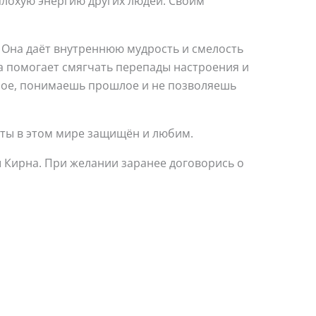
плохую энергию других людей. Своим
Она даёт внутреннюю мудрость и смелость
а помогает смягчать перепады настроения и
имое, понимаешь прошлое и не позволяешь
ты в этом мире защищён и любим.
ы Кирна. При желании заранее договорись о
Этот
Этот
товар
товар
имеет
имеет