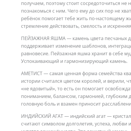
получаем, поэтому стоит сосредоточиться не на
познакомься с ним. Чего ему до сих пор не хв
ребёнок помогает тебе жить по-настоящему жи
стремление действовать, смелость и искрення
ПЕЙЗАЖНАЯ ЯШМА — камень цвета песчаных дю
поддерживает изменение шаблонов, интеграцию
равновесие. Пейзажная яшма хранит в себе му
Успокаивающий и гармонизирующий камень.
АМЕТИСТ — самая ценная форма семейства квар
истории считался цветом королей, и верили, ч
«не ядовитый», то есть он помогает освобожд
пониманием, балансом, гармонией, глубоким 
головную боль и взамен приносит расслаблени
ИНДИЙСКИЙ АГАТ — индийский агат — кристалл 
считают символом долголетия, успеха, любви 