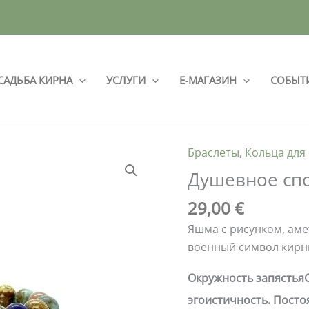
САДЬБА КИРНА
УСЛУГИ
Е-МАГАЗИН
СОБЫТ
Браслеты
,
Кольца для
Количество
товара
Душевное спо
Душевное
29,00
€
спокойствие
|
Яшма с рисунком, аме
PINK
военный символ кирн
19
Окружность запястья
эгоистичность. Посто