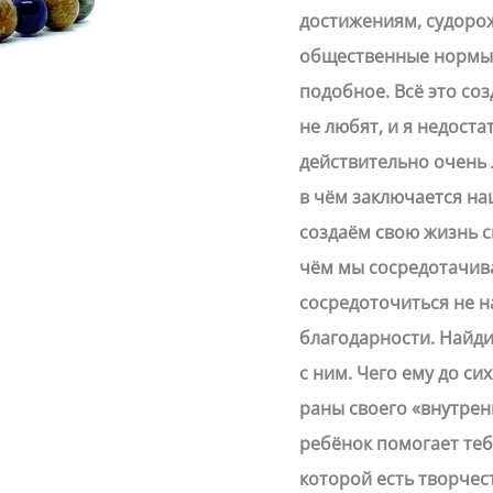
достижениям, судоро
общественные нормы,
подобное. Всё это со
не любят, и я недоста
действительно очень 
в чём заключается на
создаём свою жизнь с
чём мы сосредотачива
сосредоточиться не на
благодарности. Найди
с ним. Чего ему до си
раны своего «внутрен
ребёнок помогает теб
которой есть творчес