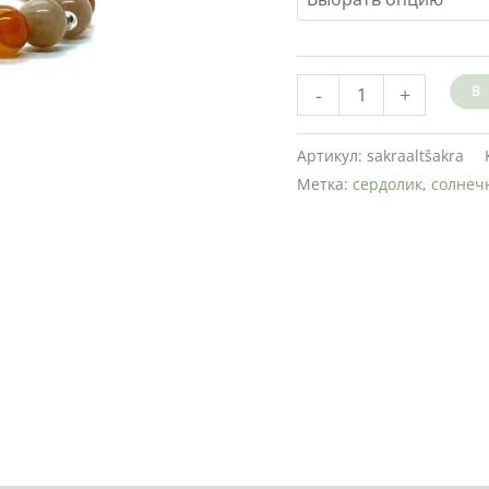
-
+
В
Артикул:
sakraaltšakra
Метка:
сердолик
,
солнеч