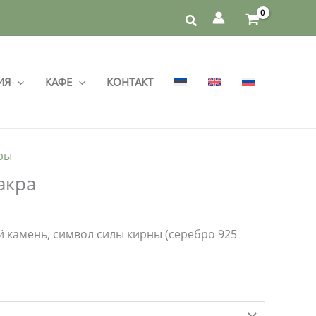
ИЯ
КАФЕ
КОНТАКТ
ры
акра
 камень, символ силы кирны (серебро 925