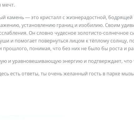
 мечт.
 камень — это кристалл с жизнерадостной, бодрящей и
важению, установлению границ и изобилию. Своим удив
слабления. Он словно чудесное золотисто-солнечное с
души и помогает повернуться лицом к тёплому солнцу, п
прошлого, понимая, что без них не было бы роста и ра
ую и уравновешивающую энергию и подтверждает, что 
десь есть ответы, ты очень желанный гость в парке мыз
Этот
товар