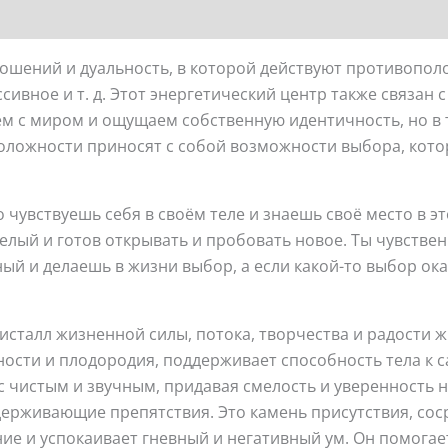
ношений и дуальность, в которой действуют противопо
сивное и т. д. Этот энергетический центр также связан
ем с миром и ощущаем собственную идентичность, но в
ложности приносят с собой возможности выбора, котор
чувствуешь себя в своём теле и знаешь своё место в это
елый и готов открывать и пробовать новое. Ты чувств
ый и делаешь в жизни выбор, а если какой-то выбор ока
исталл жизненной силы, потока, творчества и радости ж
ьности и плодородия, поддерживает способность тела к
ос чистым и звучным, придавая смелость и уверенность
ерживающие препятствия. Это камень присутствия, сос
е и успокаивает гневный и негативный ум. Он помогае