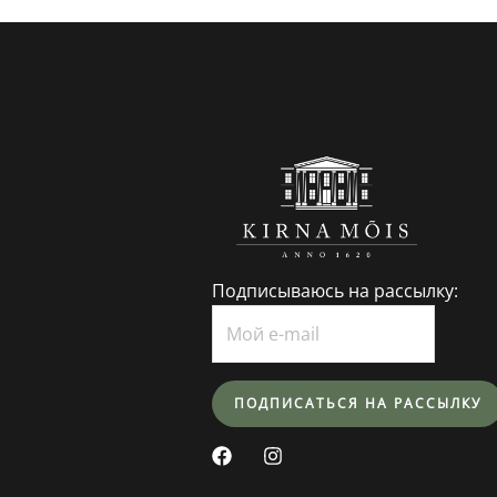
Подписываюсь на рассылку:
F
I
a
n
c
s