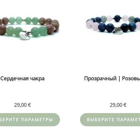
имеет
несколько
вариаций.
Опции
можно
выбрать
на
странице
товара.
Сердечная чакра
Прозрачный | Розовы
29,00
€
29,00
€
БЕРИТЕ ПАРАМЕТРЫ
ВЫБЕРИТЕ ПАРАМЕ