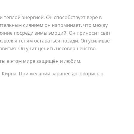
 тёплой энергией. Он способствует вере в
ительным сиянием он напоминает, что между
ияние посреди зимы эмоций. Он приносит свет
озволяя теням оставаться позади. Он усиливает
звития. Он учит ценить несовершенство.
ты в этом мире защищён и любим.
ы Кирна. При желании заранее договорись о
Этот
Этот
товар
товар