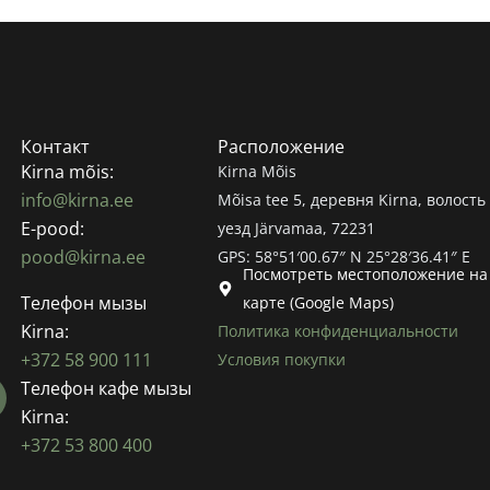
Контакт
Расположение
Kirna mõis:
Kirna Mõis
info@kirna.ee
Mõisa tee 5, деревня Kirna, волость 
E-pood:
уезд Järvamaa, 72231
pood@kirna.ee
GPS: 58°51′00.67″ N 25°28′36.41″ E
Посмотреть местоположение на
Телефон мызы
карте (Google Maps)
Kirna:
Политика конфиденциальности
+372 58 900 111
Условия покупки
Телефон кафе мызы
Kirna:
+372 53 800 400