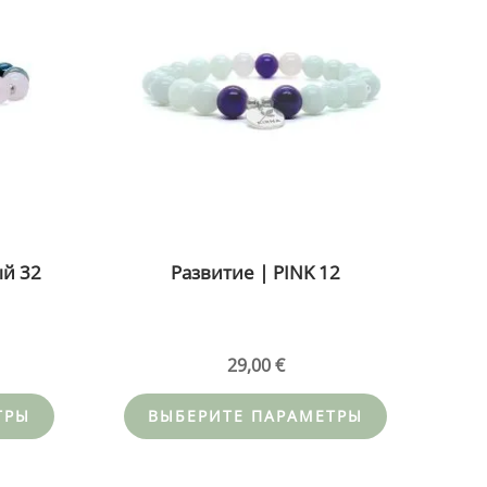
имеет
имеет
несколько
несколько
вариаций.
вариаций.
Опции
Опции
можно
можно
выбрать
выбрать
на
на
странице
странице
товара.
товара.
й 32
Развитие | PINK 12
29,00
€
ТРЫ
ВЫБЕРИТЕ ПАРАМЕТРЫ