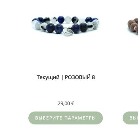
имеет
несколько
вариаций.
Опции
можно
выбрать
на
странице
товара.
Текущий | РОЗОВЫЙ 8
29,00
€
ВЫБЕРИТЕ ПАРАМЕТРЫ
ВЫ