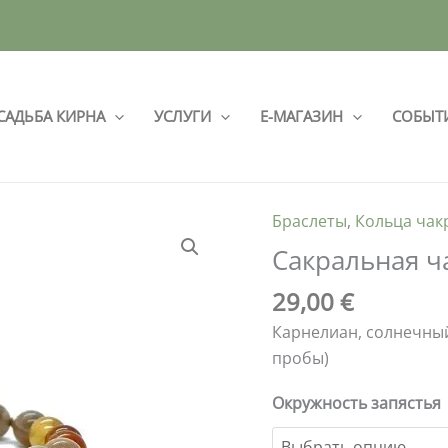
САДЬБА КИРНА
УСЛУГИ
Е-МАГАЗИН
СОБЫТ
Браслеты
,
Кольца чак
Количество
товара
Сакральная ч
Сакральная
29,00
€
чакра
Карнелиан, солнечный
пробы)
Окружность запястья