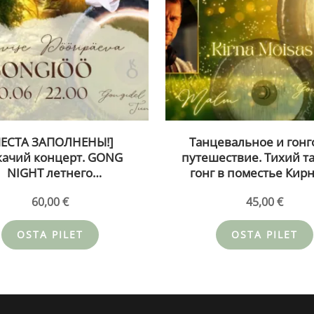
МЕСТА ЗАПОЛНЕНЫ!]
Танцевальное и гонг
ачий концерт. GONG
путешествие. Тихий т
NIGHT летнего
гонг в поместье Кирн
нцестояния в усадьбе
Иво Мальм и Тийна Ка
60,00
€
45,00
€
– Tiina Karjatse 20.06.26
9.08.26
OSTA PILET
OSTA PILET