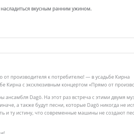
 насладиться вкусным ранним ужином.
мо от производителя к потребителю! — в усадьбе Кирна
адьбе Кирна с эксклюзивным концертом «Прямо от произв
уры ансамбля Dagö. На этот раз встреча с этими двумя м
иначе, а также будут песни, которые Dagö никогда не и
ать и ту истину, что современные машины не создают пе
и!