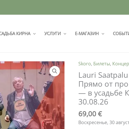
САДЬБА КИРНА
УСЛУГИ
Е-МАГАЗИН
СОБЫТ
Skoro
,
Билеты
,
Конце
Количество
товара
Lauri Saatpal
Lauri
Прямо от про
Saatpalu
— в усадьбе
&
30.08.26
Peeter
Rebane
69,00
€
концерт
Воскресенье, 30 август
-