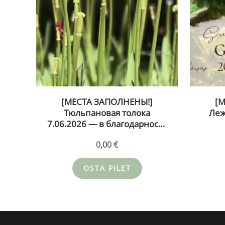
[МЕСТА ЗАПОЛНЕНЫ!]
[
Тюльпановая толока
Леж
7.06.2026 — в благодарность
выбор луковиц тюльпанов!
сол
0,00
€
Кирна 
OSTA PILET