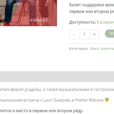
Прямо
Билет поддержки вклю
от
первом или втором ря
производителя
Доступность:
9 в нал
к
потребителю!
-
+
O
-
в
Категория:
Skoro
,
Билет
усадьбе
Кирна
-
БИЛЕТ
ПОДДЕРЖКИ
30.08.26
атмосферой усадьбы, а также музыкальными и гастрон
ыкальная встреча с Lauri Saatpalu и Peeter Rebane
иток и место в первом или втором ряду.