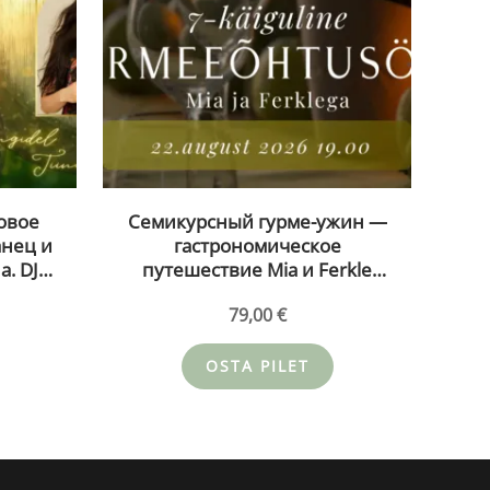
овое
Семикурсный гурме-ужин —
анец и
гастрономическое
а. DJ
путешествие Mia и Ferkle
рьяце
22.08.26
79,00
€
OSTA PILET