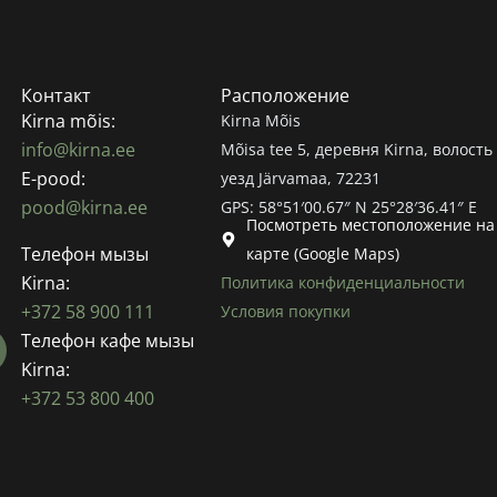
Контакт
Расположение
Kirna mõis:
Kirna Mõis
info@kirna.ee
Mõisa tee 5, деревня Kirna, волость 
E-pood:
уезд Järvamaa, 72231
pood@kirna.ee
GPS: 58°51′00.67″ N 25°28′36.41″ E
Посмотреть местоположение на
Телефон мызы
карте (Google Maps)
Kirna:
Политика конфиденциальности
+372 58 900 111
Условия покупки
Телефон кафе мызы
Kirna:
+372 53 800 400