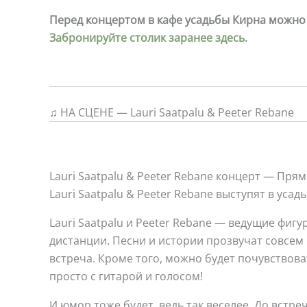
Перед концертом в кафе усадьбы Кирна можно
Забронируйте столик заранее здесь.
♫ НА СЦЕНЕ — Lauri Saatpalu & Peeter Rebane
Lauri Saatpalu & Peeter Rebane концерт — Пря
Lauri Saatpalu & Peeter Rebane выступят в ус
Lauri Saatpalu и Peeter Rebane — ведущие фиг
дистанции. Песни и истории прозвучат совсем 
встреча. Кроме того, можно будет почувствов
просто с гитарой и голосом!
И юмор тоже будет, ведь так веселее. До встреч