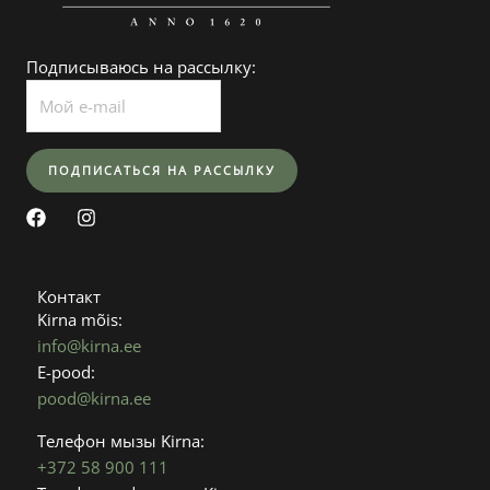
Подписываюсь на рассылку:
F
I
a
n
c
s
e
t
b
a
Контакт
o
g
Kirna mõis:
o
r
info@kirna.ee
k
a
E-pood:
m
pood@kirna.ee
Телефон мызы Kirna:
+372 58 900 111