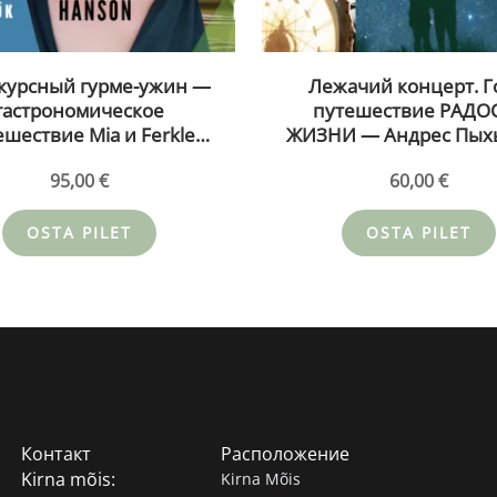
курсный гурме-ужин —
Лежачий концерт. Г
гастрономическое
путешествие РАДО
ешествие Mia и Ferkle
ЖИЗНИ — Андрес Пыхь
8.26 (kopeeri) (kopeeri)
Меэлис Каянду в пом
95,00
€
60,00
€
Кирна — ДРУГОЙ БИ
26.08.26
OSTA PILET
OSTA PILET
Контакт
Расположение
Kirna mõis:
Kirna Mõis