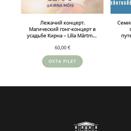
Лежачий концерт.
Семи
Магический гонг-концерт в
усадьбе Кирна – Lilia Märtmaa
пут
и Deniss Vinogradov 05.08.26
22.0
60,00
€
(kopeeri) (kopeeri)
OSTA PILET