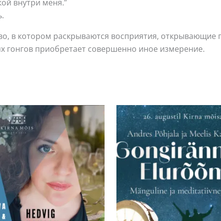
ой внутри меня.”
.
тво, в котором раскрываются восприятия, открывающие
ях гонгов приобретает совершенно иное измерение.