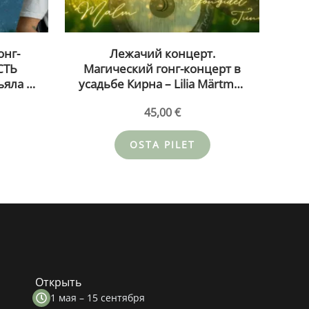
онг-
Лежачий концерт.
СТЬ
Магический гонг-концерт в
яла и
усадьбе Кирна – Lilia Märtmaa
естье
и Deniss Vinogradov 05.08.26
45,00
€
ЛЕТ
(kopeeri) (kopeeri) (kopeeri)
(kopeeri)
OSTA PILET
Открыть
1 мая – 15 сентября