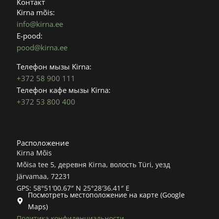
b
a
Контакт
o
g
Kirna mõis:
o
r
info@kirna.ee
k
a
E-pood:
m
pood@kirna.ee
Телефон мызы Kirna:
+372 58 900 111
Телефон кафе мызы Kirna:
+372 53 800 400
Расположение
Kirna Mõis
Mõisa tee 5, деревня Kirna, волость Türi, уезд
Järvamaa, 72231
GPS: 58°51′00.67″ N 25°28′36.41″ E
Посмотреть местоположение на карте (Google
Maps)
Политика конфиденциальности