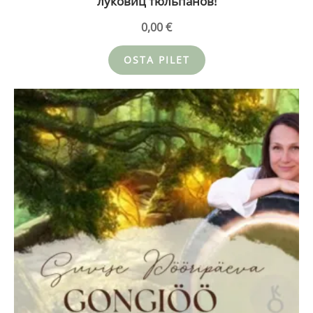
луковиц тюльпанов!
0,00
€
OSTA PILET