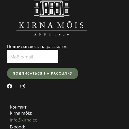
Подписываюсь на рассылку:
F
I
a
n
c
s
e
t
b
a
Контакт
o
g
Kirna mõis:
o
r
info@kirna.ee
k
a
E-pood:
m