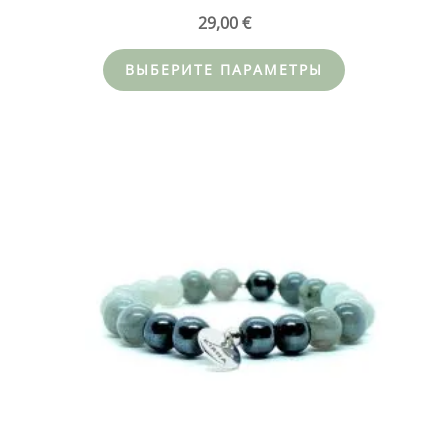
29,00
€
ВЫБЕРИТЕ ПАРАМЕТРЫ
Этот
товар
имеет
несколько
вариаций.
Опции
можно
выбрать
на
странице
товара.