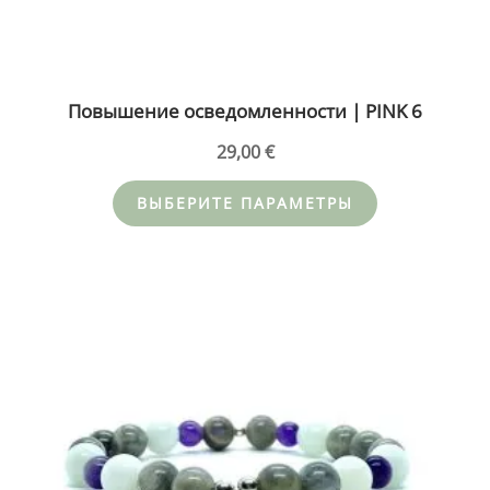
Повышение осведомленности | PINK 6
29,00
€
ВЫБЕРИТЕ ПАРАМЕТРЫ
Этот
товар
имеет
несколько
вариаций.
Опции
можно
выбрать
на