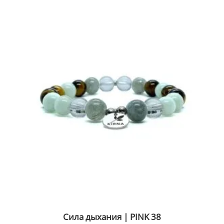
Этот
товар
имеет
несколько
вариаций.
Опции
можно
выбрать
на
странице
товара.
Сила дыхания | PINK 38