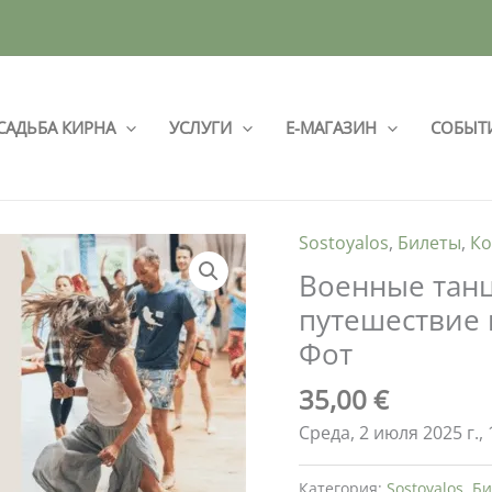
САДЬБА КИРНА
УСЛУГИ
Е-МАГАЗИН
СОБЫТ
Sostoyalos
,
Билеты
,
Ко
Военные танц
путешествие
Фот
35,00
€
Среда, 2 июля 2025 г., 
Категория:
Sostoyalos
,
Би