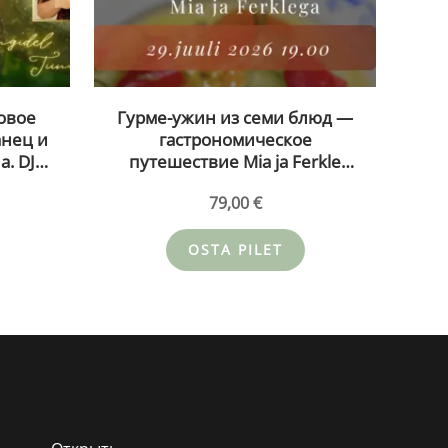
овое
Гурме-ужин из семи блюд —
анец и
гастрономическое
а. DJ
путешествие Mia ja Ferkle
рьяце
29.07.26
79,00
€
OSTA PILET