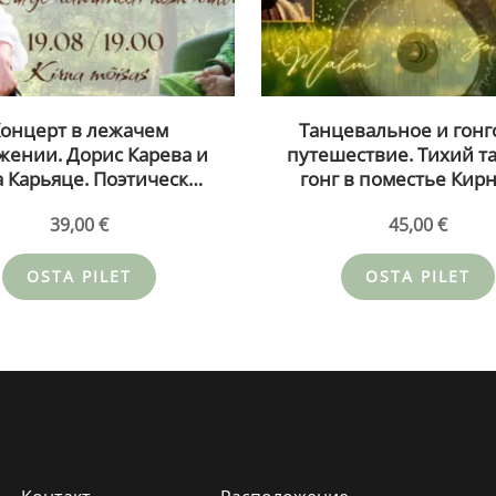
онцерт в лежачем
Танцевальное и гонг
жении. Дорис Карева и
путешествие. Тихий т
 Карьяце. Поэтическое
гонг в поместье Кирн
вуковое путешествие
Иво Мальм и Тийна Ка
39,00
€
45,00
€
Спокойная прогулка
9.08.26
среди леса» 19.08.26
OSTA PILET
OSTA PILET