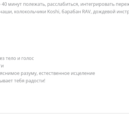
 40 минут полежать, расслабиться, интегрировать переж
аши, колокольчики Koshi, барабан RAV, дождевой инстру
ез тело и голос
ти
ъяснимое разуму, естественное исцеление
рывает тебя радости!