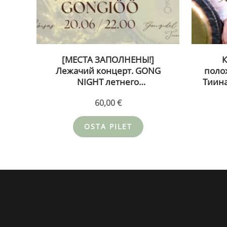
[МЕСТА ЗАПОЛНЕНЫ!]
К
Лежачий концерт. GONG
поло
NIGHT летнего
Тиина
солнцестояния в усадьбе
и з
60,00
€
Кирна – Tiina Karjatse 20.06.26
«
по
OSTA PILET