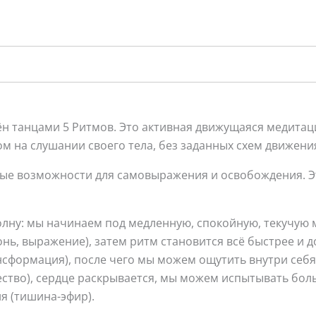
 танцами 5 Ритмов. Это активная движущаяся медитац
ом на слушании своего тела, без заданных схем движени
ые возможности для самовыражения и освобождения. Эт
лну: мы начинаем под медленную, спокойную, текучую му
онь, выражение), затем ритм становится всё быстрее и 
нсформация), после чего мы можем ощутить внутри себя 
ство), сердце раскрывается, мы можем испытывать больш
я (тишина-эфир).