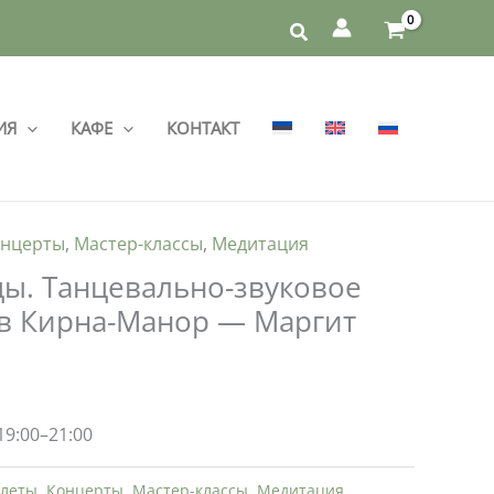
ИЯ
КАФЕ
КОНТАКТ
нцерты
,
Мастер-классы
,
Медитация
ы. Танцевально-звуковое
 в Кирна-Манор — Маргит
19:00–21:00
леты
,
Концерты
,
Мастер-классы
,
Медитация