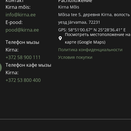
Контакт
Расположение
Kirna mõis:
Kirna Mõis
info@kirna.ee
Mõisa tee 5, деревня Kirna, волость 
E-pood:
уезд Järvamaa, 72231
pood@kirna.ee
GPS: 58°51′00.67″ N 25°28′36.41″ E
Посмотреть местоположение на
Телефон мызы
карте (Google Maps)
Kirna:
Политика конфиденциальности
+372 58 900 111
Условия покупки
Телефон кафе мызы
Kirna:
+372 53 800 400