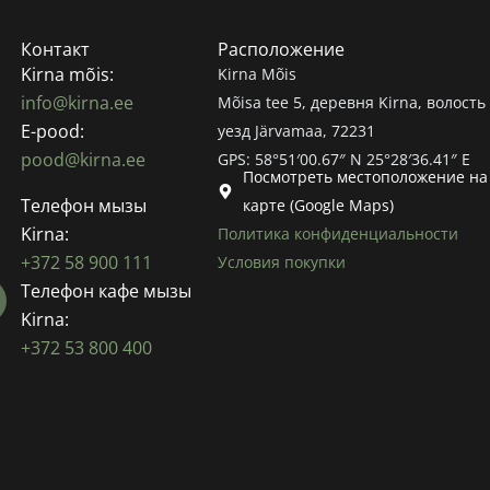
Контакт
Расположение
Kirna mõis:
Kirna Mõis
info@kirna.ee
Mõisa tee 5, деревня Kirna, волость 
E-pood:
уезд Järvamaa, 72231
pood@kirna.ee
GPS: 58°51′00.67″ N 25°28′36.41″ E
Посмотреть местоположение на
Телефон мызы
карте (Google Maps)
Kirna:
Политика конфиденциальности
+372 58 900 111
Условия покупки
Телефон кафе мызы
Kirna:
+372 53 800 400