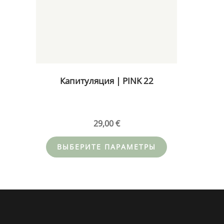
товар
имеет
несколько
вариаций.
Опции
можно
Капитуляция | PINK 22
выбрать
на
странице
товара.
29,00
€
ВЫБЕРИТЕ ПАРАМЕТРЫ