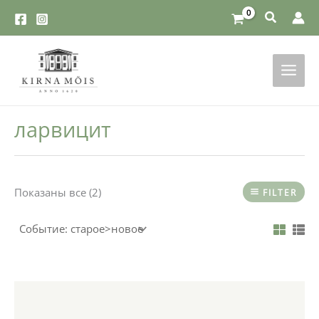
Перейти
к
содержимому
ларвицит
Показаны все (2)
FILTER
Этот
товар