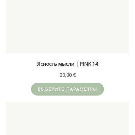
имеет
несколько
вариаций.
Опции
можно
выбрать
на
странице
товара.
Ясность мысли | PINK 14
29,00
€
ВЫБЕРИТЕ ПАРАМЕТРЫ
Этот
товар
имеет
несколько
вариаций.