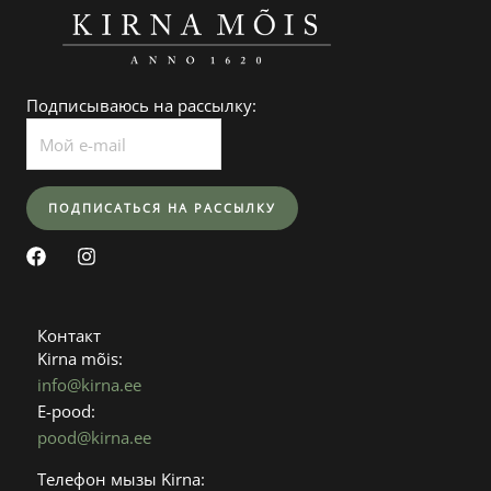
Подписываюсь на рассылку:
F
I
a
n
c
s
e
t
b
a
Контакт
o
g
Kirna mõis:
o
r
info@kirna.ee
k
a
E-pood:
m
pood@kirna.ee
Телефон мызы Kirna: